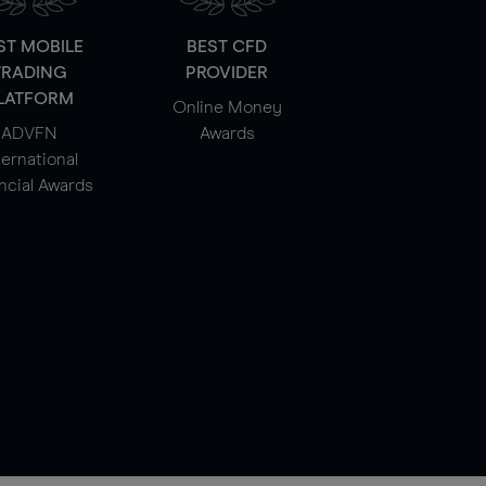
ST MOBILE
BEST CFD
TRADING
PROVIDER
LATFORM
Online Money
ADVFN
Awards
ternational
ncial Awards