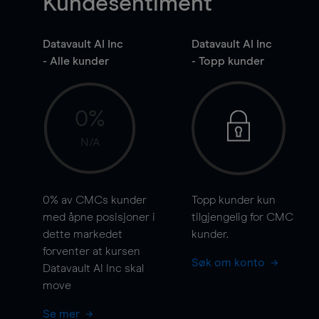
Kundesentiment
Datavault AI Inc
Datavault AI Inc
- Alle kunder
- Topp kunder
0%
N/A
0%
av CMCs kunder
Topp kunder kun
med åpne posisjoner i
tilgjengelig for CMC
dette markedet
kunder.
forventer at kursen
Søk om konto
Datavault AI Inc skal
move
Se mer