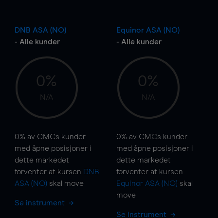
DNB ASA (NO)
Equinor ASA (NO)
- Alle kunder
- Alle kunder
0%
0%
N/A
N/A
0%
av CMCs kunder
0%
av CMCs kunder
med åpne posisjoner i
med åpne posisjoner i
dette markedet
dette markedet
forventer at kursen
DNB
forventer at kursen
ASA (NO)
skal
move
Equinor ASA (NO)
skal
move
Se instrument
Se instrument