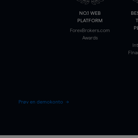
NO.1 WEB
BE
PLATFORM
P
ForexBrokers.com
Awards
In
Fina
Prøv en demokonto