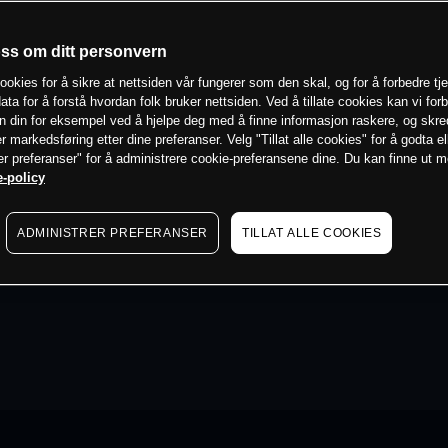
oss om ditt personvern
ookies for å sikre at nettsiden vår fungerer som den skal, og for å forbedre tj
ata for å forstå hvordan folk bruker nettsiden. Ved å tillate cookies kan vi for
n din for eksempel ved å hjelpe deg med å finne informasjon raskere, og skr
er markedsføring etter dine preferanser. Velg "Tillat alle cookies" for å godta el
er preferanser" for å administrere cookie-preferansene dine. Du kan finne ut 
-policy
ADMINISTRER PREFERANSER
TILLAT ALLE COOKIES