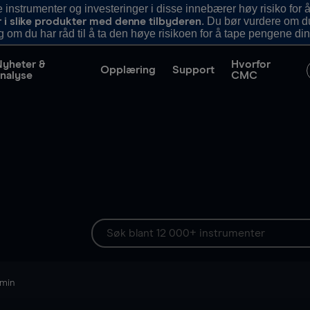
nstrumenter og investeringer i disse innebærer høy risiko for å
. Du bør vurdere om d
r i slike produkter med denne tilbyderen
g om du har råd til å ta den høye risikoen for å tape pengene din
Nyheter &
Hvorfor
Opplæring
Support
nalyse
CMC
 min