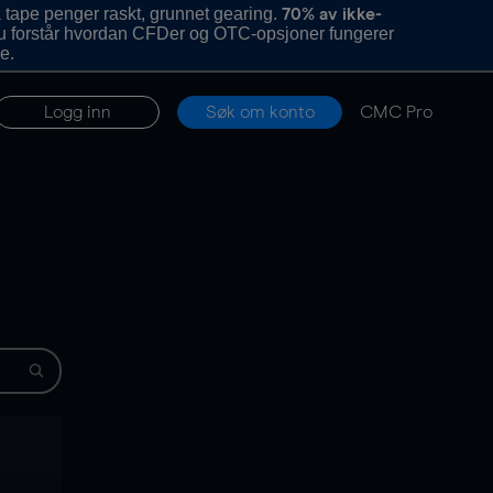
 tape penger raskt, grunnet gearing.
70% av ikke-
u forstår hvordan CFDer og OTC-opsjoner fungerer
e.
Logg inn
Søk om konto
CMC Pro