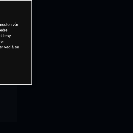
enesten vår
bedre
eddersy
ler
mer ved å se