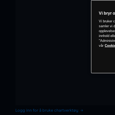
Vi bryr 
Vi bruker c
samler vi d
opplevelse
innhold ell
"Administr
vår
Cookie
Logg inn for å bruke chartverktøy