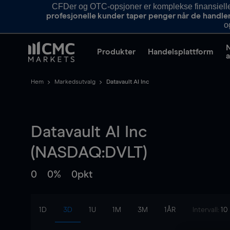
CFDer og OTC-opsjoner er komplekse finansielle i
profesjonelle kunder taper penger når de handle
o
Produkter
Handelsplattform
a
Hem
Markedsutvalg
Datavault AI Inc
Datavault AI Inc
(NASDAQ:DVLT)
0
0%
0pkt
1D
3D
1U
1M
3M
1ÅR
Intervall:
10