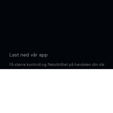
Last ned vår app
Få større kontroll og fleksibilitet på handelen din når
du er på farten.