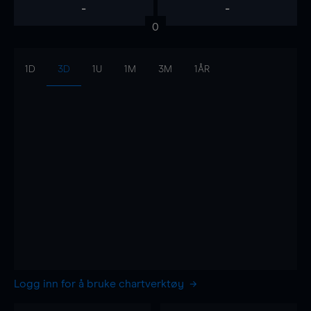
-
-
0
1D
3D
1U
1M
3M
1ÅR
Logg inn for å bruke chartverktøy