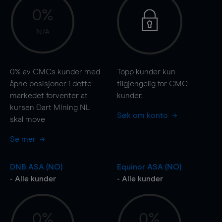
0%
N/A
0%
av CMCs kunder med
Topp kunder kun
åpne posisjoner i dette
tilgjengelig for CMC
markedet forventer at
kunder.
kursen Dart Mining NL
Søk om konto
skal
move
Se mer
DNB ASA (NO)
Equinor ASA (NO)
- Alle kunder
- Alle kunder
0%
0%