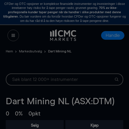
CFDer og OTC-opsjoner er komplekse finansielle instrumenter og investeringer i disse
innebærer høy risiko for å tape penger raskt, grunnet gearing.
70% av ikke-
profesjonelle kunder taper penger når de handler i slike produkter med denne
. Du bør vurdere om du forstår hvordan CFDer og OTC-opsjoner fungerer og
tilbyderen
om du har råd til å ta den høye risikoen for å tape pengene dine.
Handle
Hem
Markedsutvalg
Dart Mining NL
Dart Mining NL (ASX:DTM)
0
0%
0pkt
Selg
Kjøp