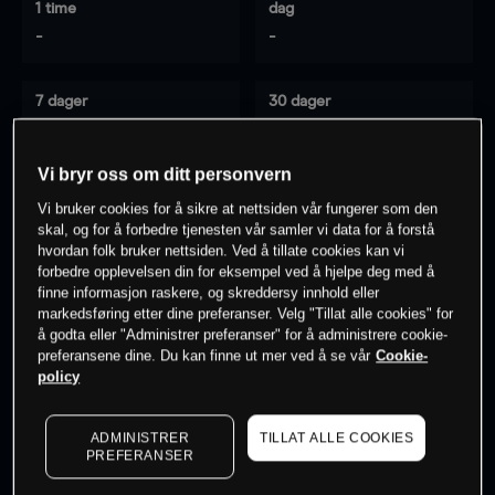
1 time
dag
-
-
7 dager
30 dager
-
-
Vi bryr oss om ditt personvern
Vi bruker cookies for å sikre at nettsiden vår fungerer som den
0
% av kunder er
på dette instrumentet
skal, og for å forbedre tjenesten vår samler vi data for å forstå
hvordan folk bruker nettsiden. Ved å tillate cookies kan vi
forbedre opplevelsen din for eksempel ved å hjelpe deg med å
finne informasjon raskere, og skreddersy innhold eller
Søk om konto
markedsføring etter dine preferanser. Velg "Tillat alle cookies" for
å godta eller "Administrer preferanser" for å administrere cookie-
preferansene dine. Du kan finne ut mer ved å se vår
Cookie-
policy
ADMINISTRER
TILLAT ALLE COOKIES
Kursene er veiledende.
Log in
to see latest market data
PREFERANSER