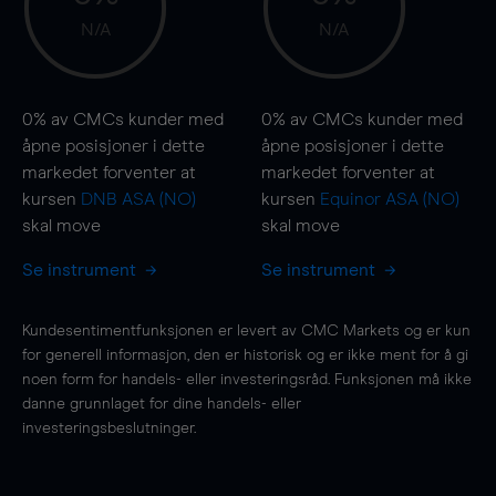
N/A
N/A
0%
av CMCs kunder med
0%
av CMCs kunder med
åpne posisjoner i dette
åpne posisjoner i dette
markedet forventer at
markedet forventer at
kursen
DNB ASA (NO)
kursen
Equinor ASA (NO)
skal
move
skal
move
Se instrument
Se instrument
Kundesentimentfunksjonen er levert av CMC Markets og er kun
for generell informasjon, den er historisk og er ikke ment for å gi
noen form for handels- eller investeringsråd. Funksjonen må ikke
danne grunnlaget for dine handels- eller
investeringsbeslutninger.