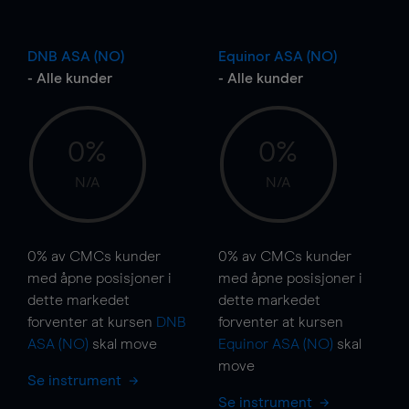
DNB ASA (NO)
Equinor ASA (NO)
- Alle kunder
- Alle kunder
0%
0%
N/A
N/A
0%
av CMCs kunder
0%
av CMCs kunder
med åpne posisjoner i
med åpne posisjoner i
dette markedet
dette markedet
forventer at kursen
DNB
forventer at kursen
ASA (NO)
skal
move
Equinor ASA (NO)
skal
move
Se instrument
Se instrument