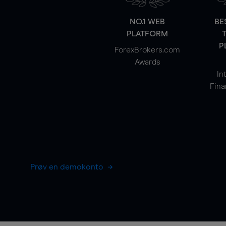
NO.1 WEB
BE
PLATFORM
P
ForexBrokers.com
Awards
In
Fina
Prøv en demokonto