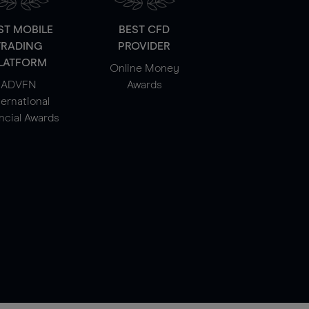
ST MOBILE
BEST CFD
TRADING
PROVIDER
LATFORM
Online Money
ADVFN
Awards
ternational
ncial Awards