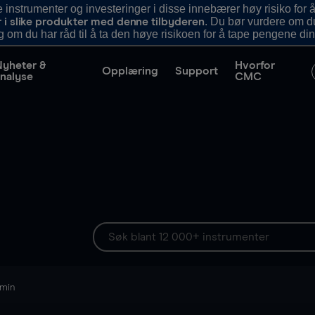
nstrumenter og investeringer i disse innebærer høy risiko for å
. Du bør vurdere om d
r i slike produkter med denne tilbyderen
g om du har råd til å ta den høye risikoen for å tape pengene din
Nyheter &
Hvorfor
Opplæring
Support
nalyse
CMC
 min