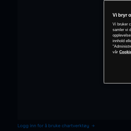
Vi bryr 
Vi bruker c
samler vi d
opplevelse
innhold ell
"Administr
vår
Cookie
Logg inn for å bruke chartverktøy