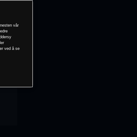
enesten vår
bedre
eddersy
ler
mer ved å se