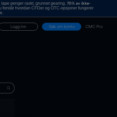
 tape penger raskt, grunnet gearing.
70% av ikke-
u forstår hvordan CFDer og OTC-opsjoner fungerer
e.
Logg inn
Søk om konto
CMC Pro