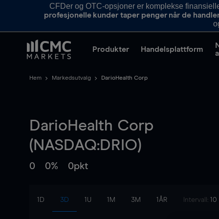
CFDer og OTC-opsjoner er komplekse finansielle i
profesjonelle kunder taper penger når de handle
o
Produkter
Handelsplattform
a
Hem
Markedsutvalg
DarioHealth Corp
DarioHealth Corp
(NASDAQ:DRIO)
0
0%
0pkt
1D
3D
1U
1M
3M
1ÅR
Intervall:
10