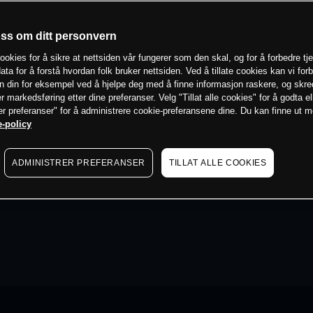
oss om ditt personvern
ookies for å sikre at nettsiden vår fungerer som den skal, og for å forbedre tj
ata for å forstå hvordan folk bruker nettsiden. Ved å tillate cookies kan vi for
n din for eksempel ved å hjelpe deg med å finne informasjon raskere, og skr
er markedsføring etter dine preferanser. Velg "Tillat alle cookies" for å godta el
er preferanser" for å administrere cookie-preferansene dine. Du kan finne ut 
-policy
ADMINISTRER PREFERANSER
TILLAT ALLE COOKIES