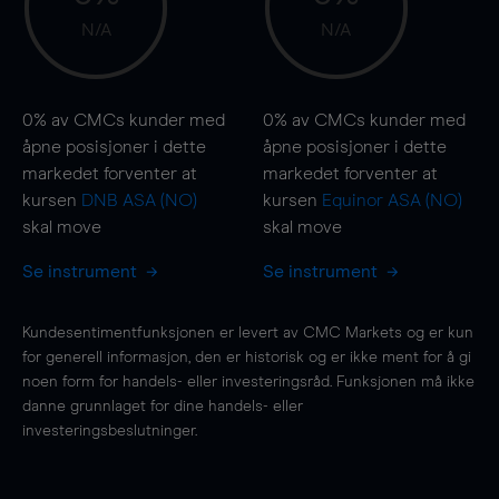
N/A
N/A
0%
av CMCs kunder med
0%
av CMCs kunder med
åpne posisjoner i dette
åpne posisjoner i dette
markedet forventer at
markedet forventer at
kursen
DNB ASA (NO)
kursen
Equinor ASA (NO)
skal
move
skal
move
Se instrument
Se instrument
Kundesentimentfunksjonen er levert av CMC Markets og er kun
for generell informasjon, den er historisk og er ikke ment for å gi
noen form for handels- eller investeringsråd. Funksjonen må ikke
danne grunnlaget for dine handels- eller
investeringsbeslutninger.