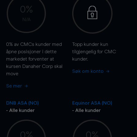
0%
N/A
0%
av CMCs kunder med
Topp kunder kun
åpne posisjoner i dette
tilgjengelig for CMC
markedet forventer at
kunder.
kursen Danaher Corp skal
Søk om konto
move
Se mer
DNB ASA (NO)
Equinor ASA (NO)
- Alle kunder
- Alle kunder
0%
0%