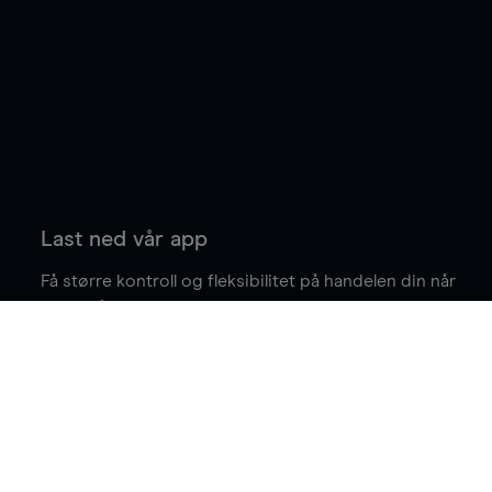
Last ned vår app
Få større kontroll og fleksibilitet på handelen din når
du er på farten.