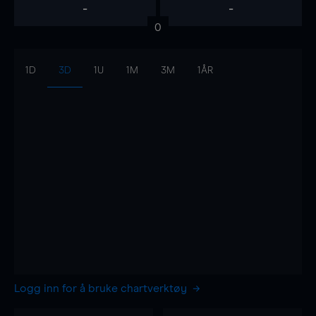
-
-
0
1D
3D
1U
1M
3M
1ÅR
Logg inn for å bruke chartverktøy