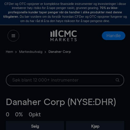
CFDer og OTC-opsjoner er komplekse finansielle instrumenter og investeringer i disse
innebærer høy risiko for å tape penger raskt, grunnet gearing.
70% av ikke-
profesjonelle kunder taper penger når de handler i slike produkter med denne
. Du bør vurdere om du forstår hvordan CFDer og OTC-opsjoner fungerer og
tilbyderen
om du har råd til å ta den høye risikoen for å tape pengene dine.
Handle
Hem
Markedsutvalg
Danaher Corp
Danaher Corp (NYSE:DHR)
0
0%
0pkt
Selg
Kjøp