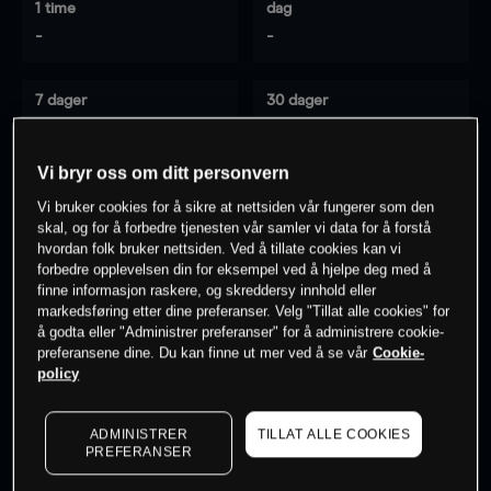
1 time
dag
-
-
7 dager
30 dager
-
-
Vi bryr oss om ditt personvern
Vi bruker cookies for å sikre at nettsiden vår fungerer som den
0
% av kunder er
på dette instrumentet
skal, og for å forbedre tjenesten vår samler vi data for å forstå
hvordan folk bruker nettsiden. Ved å tillate cookies kan vi
forbedre opplevelsen din for eksempel ved å hjelpe deg med å
finne informasjon raskere, og skreddersy innhold eller
Søk om konto
markedsføring etter dine preferanser. Velg "Tillat alle cookies" for
å godta eller "Administrer preferanser" for å administrere cookie-
preferansene dine. Du kan finne ut mer ved å se vår
Cookie-
policy
ADMINISTRER
TILLAT ALLE COOKIES
Kursene er veiledende.
Log in
to see latest market data
PREFERANSER