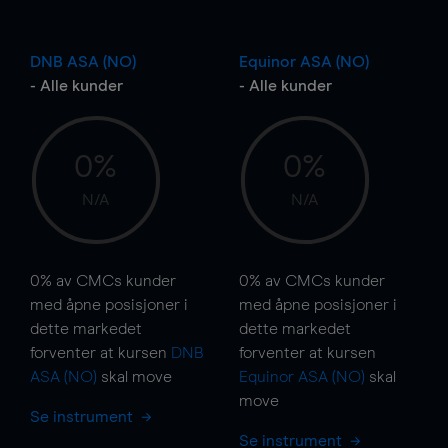
DNB ASA (NO)
Equinor ASA (NO)
- Alle kunder
- Alle kunder
0%
0%
N/A
N/A
0%
av CMCs kunder
0%
av CMCs kunder
med åpne posisjoner i
med åpne posisjoner i
dette markedet
dette markedet
forventer at kursen
DNB
forventer at kursen
ASA (NO)
skal
move
Equinor ASA (NO)
skal
move
Se instrument
Se instrument