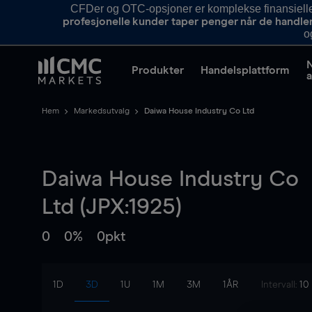
CFDer og OTC-opsjoner er komplekse finansielle i
profesjonelle kunder taper penger når de handle
o
Produkter
Handelsplattform
a
Hem
Markedsutvalg
Daiwa House Industry Co Ltd
Daiwa House Industry Co
Ltd (JPX:1925)
0
0%
0pkt
1D
3D
1U
1M
3M
1ÅR
Intervall:
10