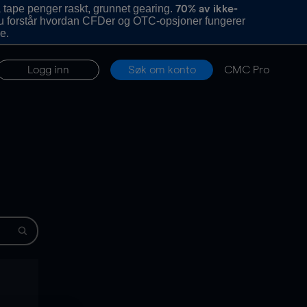
 tape penger raskt, grunnet gearing.
70% av ikke-
u forstår hvordan CFDer og OTC-opsjoner fungerer
e.
Logg inn
Søk om konto
CMC Pro