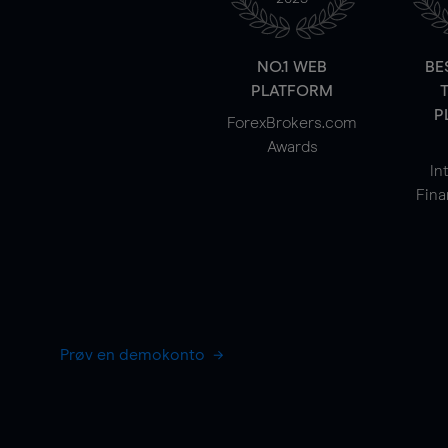
NO.1 WEB
BE
PLATFORM
P
ForexBrokers.com
Awards
In
Fina
Prøv en demokonto