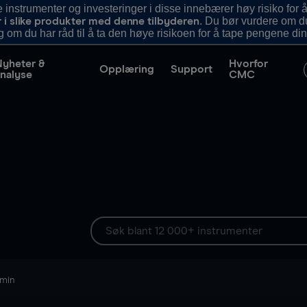
nstrumenter og investeringer i disse innebærer høy risiko for å
. Du bør vurdere om d
r i slike produkter med denne tilbyderen
g om du har råd til å ta den høye risikoen for å tape pengene din
Nyheter &
Hvorfor
Opplæring
Support
nalyse
CMC
 min