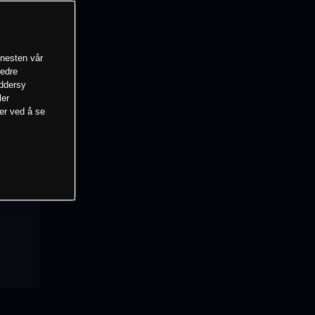
enesten vår
bedre
eddersy
ler
mer ved å se