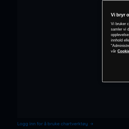
Vi bryr 
Vi bruker c
samler vi d
opplevelse
innhold ell
"Administr
vår
Cookie
Logg inn for å bruke chartverktøy