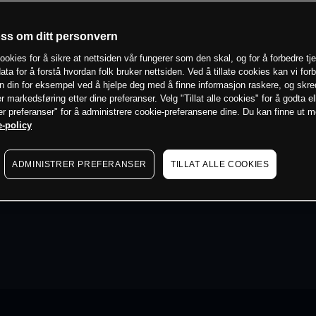
oss om ditt personvern
ookies for å sikre at nettsiden vår fungerer som den skal, og for å forbedre tj
ata for å forstå hvordan folk bruker nettsiden. Ved å tillate cookies kan vi for
n din for eksempel ved å hjelpe deg med å finne informasjon raskere, og skr
er markedsføring etter dine preferanser. Velg "Tillat alle cookies" for å godta el
er preferanser" for å administrere cookie-preferansene dine. Du kan finne ut 
-policy
ADMINISTRER PREFERANSER
TILLAT ALLE COOKIES