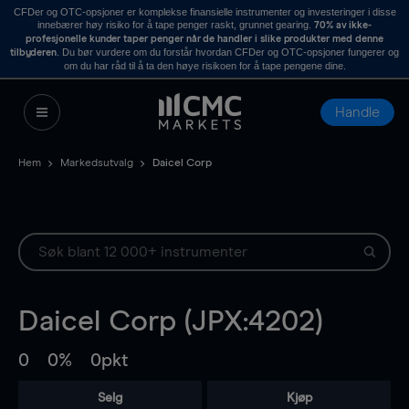
CFDer og OTC-opsjoner er komplekse finansielle instrumenter og investeringer i disse
innebærer høy risiko for å tape penger raskt, grunnet gearing.
70% av ikke-
profesjonelle kunder taper penger når de handler i slike produkter med denne
. Du bør vurdere om du forstår hvordan CFDer og OTC-opsjoner fungerer og
tilbyderen
om du har råd til å ta den høye risikoen for å tape pengene dine.
Handle
Hem
Markedsutvalg
Daicel Corp
Daicel Corp (JPX:4202)
0
0%
0pkt
Selg
Kjøp