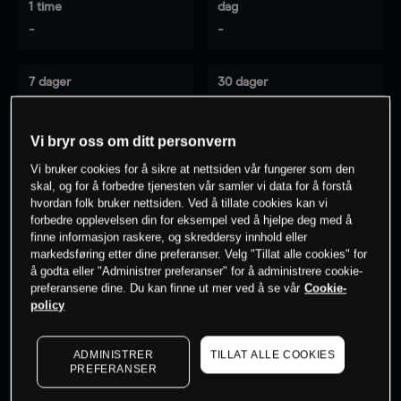
1 time
dag
-
-
7 dager
30 dager
-
-
Vi bryr oss om ditt personvern
Vi bruker cookies for å sikre at nettsiden vår fungerer som den
0
% av kunder er
på dette instrumentet
skal, og for å forbedre tjenesten vår samler vi data for å forstå
hvordan folk bruker nettsiden. Ved å tillate cookies kan vi
forbedre opplevelsen din for eksempel ved å hjelpe deg med å
finne informasjon raskere, og skreddersy innhold eller
Søk om konto
markedsføring etter dine preferanser. Velg "Tillat alle cookies" for
å godta eller "Administrer preferanser" for å administrere cookie-
preferansene dine. Du kan finne ut mer ved å se vår
Cookie-
policy
ADMINISTRER
TILLAT ALLE COOKIES
Kursene er veiledende.
Log in
to see latest market data
PREFERANSER