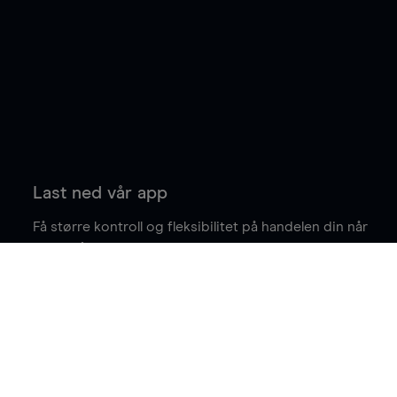
Last ned vår app
Få større kontroll og fleksibilitet på handelen din når
du er på farten.