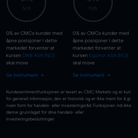
N/A
N/A
0%
av CMCs kunder med
0%
av CMCs kunder med
åpne posisjoner i dette
åpne posisjoner i dette
markedet forventer at
markedet forventer at
kursen
DNB ASA (NO)
kursen
Equinor ASA (NO)
skal
move
skal
move
Se instrument
Se instrument
Kundesentimentfunksjonen er levert av CMC Markets og er kun
for generell informasjon, den er historisk og er ikke ment for å gi
noen form for handels- eller investeringsråd. Funksjonen må ikke
danne grunnlaget for dine handels- eller
investeringsbeslutninger.