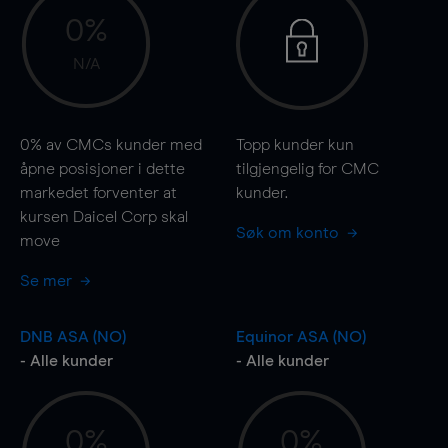
0%
N/A
0%
av CMCs kunder med
Topp kunder kun
åpne posisjoner i dette
tilgjengelig for CMC
markedet forventer at
kunder.
kursen Daicel Corp skal
Søk om konto
move
Se mer
DNB ASA (NO)
Equinor ASA (NO)
- Alle kunder
- Alle kunder
0%
0%