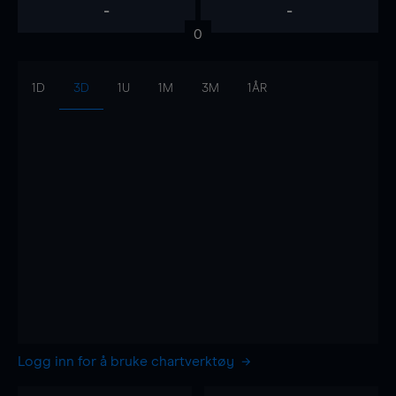
-
-
0
1D
3D
1U
1M
3M
1ÅR
Logg inn for å bruke chartverktøy