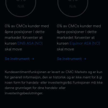
N/A
N/A
0%
av CMCs kunder med
0%
av CMCs kunder med
åpne posisjoner i dette
åpne posisjoner i dette
markedet forventer at
markedet forventer at
kursen
DNB ASA (NO)
kursen
Equinor ASA (NO)
skal
move
skal
move
Se instrument
Se instrument
Kundesentimentfunksjonen er levert av CMC Markets og er kun
for generell informasjon, den er historisk og er ikke ment for å gi
noen form for handels- eller investeringsråd. Funksjonen må ikke
danne grunnlaget for dine handels- eller
investeringsbeslutninger.