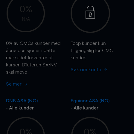
0%
N/A
0%
av CMCs kunder med
Topp kunder kun
åpne posisjoner i dette
tilgjengelig for CMC
markedet forventer at
kunder.
kursen D'ieteren SA/NV
Søk om konto
skal
move
Se mer
DNB ASA (NO)
Equinor ASA (NO)
- Alle kunder
- Alle kunder
0%
0%