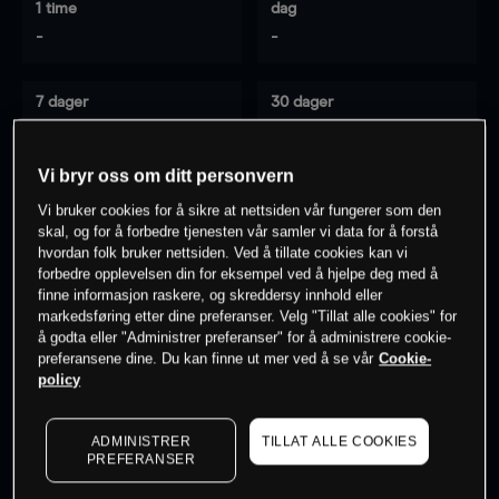
1 time
dag
-
-
7 dager
30 dager
-
-
Vi bryr oss om ditt personvern
Vi bruker cookies for å sikre at nettsiden vår fungerer som den
0
% av kunder er
på dette instrumentet
skal, og for å forbedre tjenesten vår samler vi data for å forstå
hvordan folk bruker nettsiden. Ved å tillate cookies kan vi
forbedre opplevelsen din for eksempel ved å hjelpe deg med å
finne informasjon raskere, og skreddersy innhold eller
Søk om konto
markedsføring etter dine preferanser. Velg "Tillat alle cookies" for
å godta eller "Administrer preferanser" for å administrere cookie-
preferansene dine. Du kan finne ut mer ved å se vår
Cookie-
policy
ADMINISTRER
TILLAT ALLE COOKIES
Kursene er veiledende.
Log in
to see latest market data
PREFERANSER