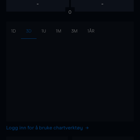
-
-
0
1D
3D
1U
1M
3M
1ÅR
Logg inn for å bruke chartverktøy