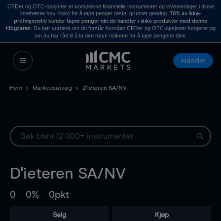
CFDer og OTC-opsjoner er komplekse finansielle instrumenter og investeringer i disse
innebærer høy risiko for å tape penger raskt, grunnet gearing.
70% av ikke-
profesjonelle kunder taper penger når de handler i slike produkter med denne
. Du bør vurdere om du forstår hvordan CFDer og OTC-opsjoner fungerer og
tilbyderen
om du har råd til å ta den høye risikoen for å tape pengene dine.
Handle
Hem
Markedsutvalg
D'ieteren SA/NV
D'ieteren SA/NV
0
0%
0pkt
Selg
Kjøp