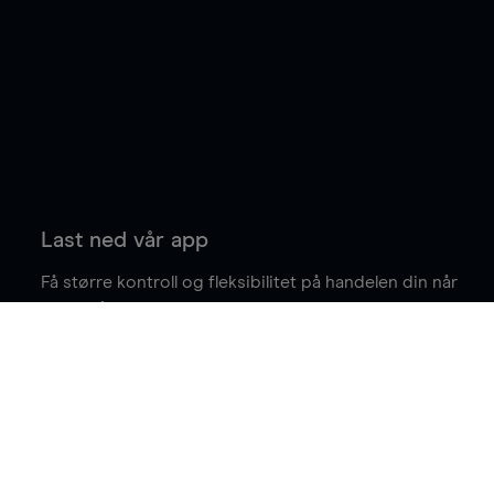
Last ned vår app
Få større kontroll og fleksibilitet på handelen din når
du er på farten.