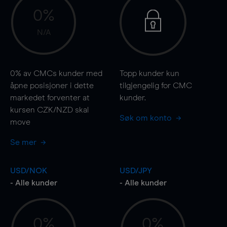
0%
N/A
0%
av CMCs kunder med
Topp kunder kun
åpne posisjoner i dette
tilgjengelig for CMC
markedet forventer at
kunder.
kursen CZK/NZD skal
Søk om konto
move
Se mer
USD/NOK
USD/JPY
- Alle kunder
- Alle kunder
0%
0%