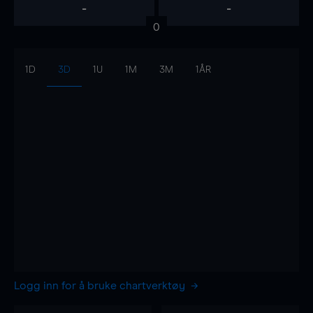
-
-
0
1D
3D
1U
1M
3M
1ÅR
Logg inn for å bruke chartverktøy