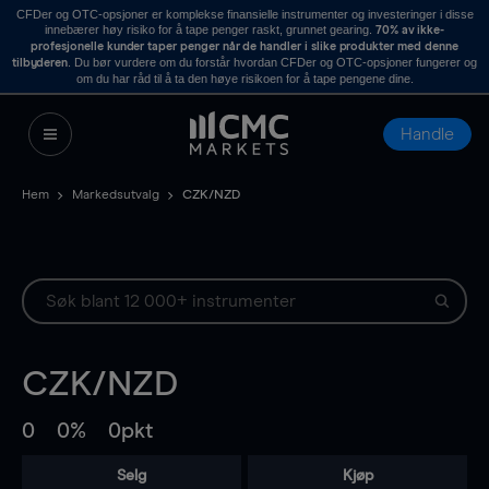
CFDer og OTC-opsjoner er komplekse finansielle instrumenter og investeringer i disse
innebærer høy risiko for å tape penger raskt, grunnet gearing.
70% av ikke-
profesjonelle kunder taper penger når de handler i slike produkter med denne
. Du bør vurdere om du forstår hvordan CFDer og OTC-opsjoner fungerer og
tilbyderen
om du har råd til å ta den høye risikoen for å tape pengene dine.
Handle
Hem
Markedsutvalg
CZK/NZD
CZK/NZD
0
0%
0pkt
Selg
Kjøp