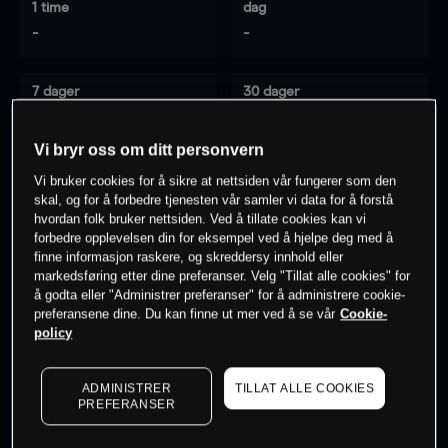
1 time
dag
-
-
7 dager
30 dager
-
-
Vi bryr oss om ditt personvern
Vi bruker cookies for å sikre at nettsiden vår fungerer som den
skal, og for å forbedre tjenesten vår samler vi data for å forstå
0
% av kunder er
på dette instrumentet
hvordan folk bruker nettsiden. Ved å tillate cookies kan vi
forbedre opplevelsen din for eksempel ved å hjelpe deg med å
finne informasjon raskere, og skreddersy innhold eller
Søk om konto
markedsføring etter dine preferanser. Velg "Tillat alle cookies" for
å godta eller "Administrer preferanser" for å administrere cookie-
preferansene dine. Du kan finne ut mer ved å se vår
Cookie-
policy
ADMINISTRER
TILLAT ALLE COOKIES
Kursene er veiledende.
Log in
to see latest market data
PREFERANSER