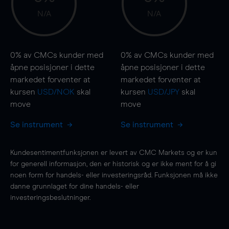
N/A
N/A
0%
av CMCs kunder med
0%
av CMCs kunder med
åpne posisjoner i dette
åpne posisjoner i dette
markedet forventer at
markedet forventer at
kursen
USD/NOK
skal
kursen
USD/JPY
skal
move
move
Se instrument
Se instrument
Kundesentimentfunksjonen er levert av CMC Markets og er kun
for generell informasjon, den er historisk og er ikke ment for å gi
noen form for handels- eller investeringsråd. Funksjonen må ikke
danne grunnlaget for dine handels- eller
investeringsbeslutninger.