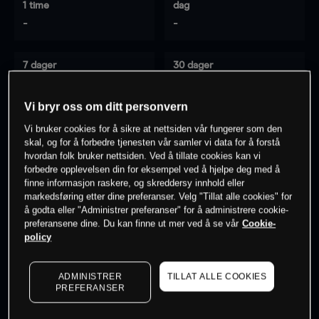
1 time
dag
-
-
7 dager
30 dager
-
-
Vi bryr oss om ditt personvern
Vi bruker cookies for å sikre at nettsiden vår fungerer som den
skal, og for å forbedre tjenesten vår samler vi data for å forstå
0
% av kunder er
på dette instrumentet
hvordan folk bruker nettsiden. Ved å tillate cookies kan vi
forbedre opplevelsen din for eksempel ved å hjelpe deg med å
finne informasjon raskere, og skreddersy innhold eller
Søk om konto
markedsføring etter dine preferanser. Velg "Tillat alle cookies" for
å godta eller "Administrer preferanser" for å administrere cookie-
preferansene dine. Du kan finne ut mer ved å se vår
Cookie-
policy
ADMINISTRER
TILLAT ALLE COOKIES
Kursene er veiledende.
Log in
to see latest market data
PREFERANSER