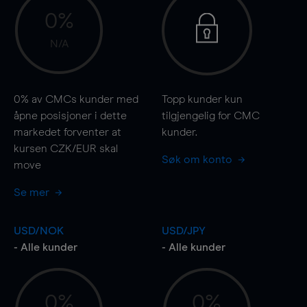
0%
N/A
0%
av CMCs kunder med
Topp kunder kun
åpne posisjoner i dette
tilgjengelig for CMC
markedet forventer at
kunder.
kursen CZK/EUR skal
Søk om konto
move
Se mer
USD/NOK
USD/JPY
- Alle kunder
- Alle kunder
0%
0%