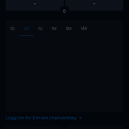
-
-
0
1D
3D
1U
1M
3M
1ÅR
Logg inn for å bruke chartverktøy