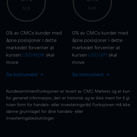
N/A
N/A
0%
av CMCs kunder med
0%
av CMCs kunder med
åpne posisjoner i dette
åpne posisjoner i dette
markedet forventer at
markedet forventer at
kursen
USD/NOK
skal
kursen
USD/JPY
skal
move
move
Se instrument
Se instrument
Kundesentimentfunksjonen er levert av CMC Markets og er kun
for generell informasjon, den er historisk og er ikke ment for å gi
noen form for handels- eller investeringsråd. Funksjonen må ikke
danne grunnlaget for dine handels- eller
investeringsbeslutninger.