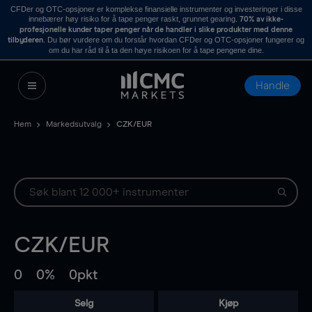
CFDer og OTC-opsjoner er komplekse finansielle instrumenter og investeringer i disse
innebærer høy risiko for å tape penger raskt, grunnet gearing.
70% av ikke-
profesjonelle kunder taper penger når de handler i slike produkter med denne
. Du bør vurdere om du forstår hvordan CFDer og OTC-opsjoner fungerer og
tilbyderen
om du har råd til å ta den høye risikoen for å tape pengene dine.
Handle
Hem
Markedsutvalg
CZK/EUR
CZK/EUR
0
0%
0pkt
Selg
Kjøp