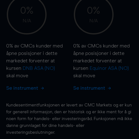
0%
0%
N/A
N/A
0%
av CMCs kunder med
0%
av CMCs kunder med
åpne posisjoner i dette
åpne posisjoner i dette
markedet forventer at
markedet forventer at
kursen
DNB ASA (NO)
kursen
Equinor ASA (NO)
skal
move
skal
move
Se instrument
Se instrument
Kundesentimentfunksjonen er levert av CMC Markets og er kun
for generell informasjon, den er historisk og er ikke ment for å gi
noen form for handels- eller investeringsråd. Funksjonen må ikke
danne grunnlaget for dine handels- eller
investeringsbeslutninger.