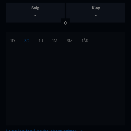
Selg
Kjøp
-
-
0
1D
3D
1U
1M
3M
1ÅR