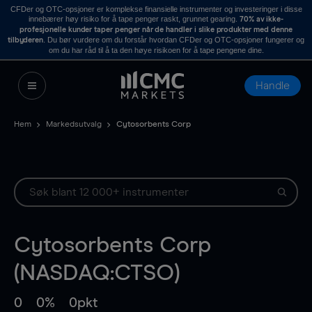
CFDer og OTC-opsjoner er komplekse finansielle instrumenter og investeringer i disse
innebærer høy risiko for å tape penger raskt, grunnet gearing.
70% av ikke-
profesjonelle kunder taper penger når de handler i slike produkter med denne
. Du bør vurdere om du forstår hvordan CFDer og OTC-opsjoner fungerer og
tilbyderen
om du har råd til å ta den høye risikoen for å tape pengene dine.
Handle
Hem
Markedsutvalg
Cytosorbents Corp
Cytosorbents Corp
(NASDAQ:CTSO)
0
0%
0pkt