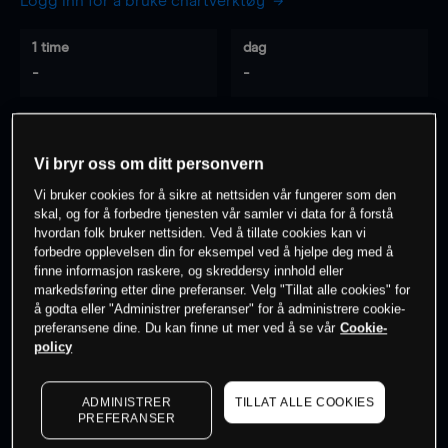
Logg inn for å bruke chartverktøy
1 time
dag
-
-
7 dager
30 dager
-
-
Vi bryr oss om ditt personvern
Vi bruker cookies for å sikre at nettsiden vår fungerer som den
skal, og for å forbedre tjenesten vår samler vi data for å forstå
hvordan folk bruker nettsiden. Ved å tillate cookies kan vi
0
% av kunder er
på dette instrumentet
forbedre opplevelsen din for eksempel ved å hjelpe deg med å
finne informasjon raskere, og skreddersy innhold eller
markedsføring etter dine preferanser. Velg "Tillat alle cookies" for
Søk om konto
å godta eller "Administrer preferanser" for å administrere cookie-
preferansene dine. Du kan finne ut mer ved å se vår
Cookie-
policy
ADMINISTRER
TILLAT ALLE COOKIES
PREFERANSER
Kursene er veiledende.
Log in
to see latest market data