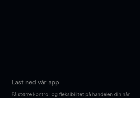
Last ned vår app
Få større kontroll og fleksibilitet på handelen din når
du er på farten.