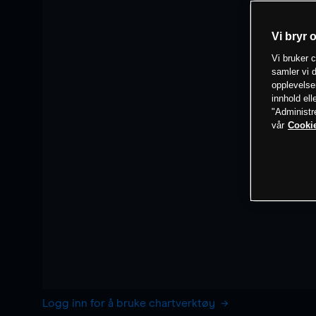
Vi bryr 
Vi bruker c
samler vi d
opplevelse
innhold ell
"Administr
vår
Cookie
Logg inn for å bruke chartverktøy