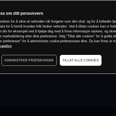
oss om ditt personvern
ookies for å sikre at nettsiden vår fungerer som den skal, og for å forbedre tj
ata for å forstå hvordan folk bruker nettsiden. Ved å tillate cookies kan vi for
n din for eksempel ved å hjelpe deg med å finne informasjon raskere, og skr
er markedsføring etter dine preferanser. Velg "Tillat alle cookies" for å godta el
er preferanser" for å administrere cookie-preferansene dine. Du kan finne ut 
-policy
ADMINISTRER PREFERANSER
TILLAT ALLE COOKIES