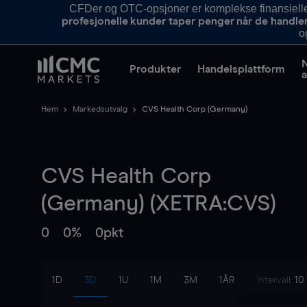
CFDer og OTC-opsjoner er komplekse finansielle i
profesjonelle kunder taper penger når de handle
o
Produkter
Handelsplattform
a
Hem
Markedsutvalg
CVS Health Corp (Germany)
CVS Health Corp
(Germany) (XETRA:CVS)
0
0%
0pkt
1D
3D
1U
1M
3M
1ÅR
Intervall:
10