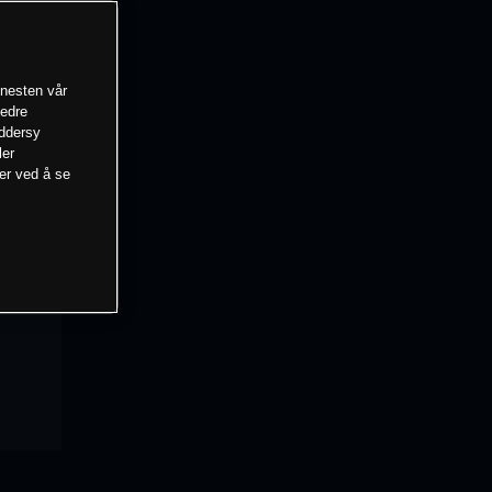
enesten vår
bedre
eddersy
ler
mer ved å se