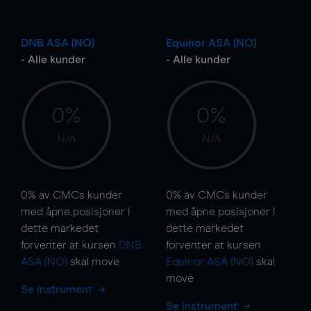
DNB ASA (NO)
Equinor ASA (NO)
- Alle kunder
- Alle kunder
0%
0%
N/A
N/A
0%
av CMCs kunder
0%
av CMCs kunder
med åpne posisjoner i
med åpne posisjoner i
dette markedet
dette markedet
forventer at kursen
DNB
forventer at kursen
ASA (NO)
skal
move
Equinor ASA (NO)
skal
move
Se instrument
Se instrument