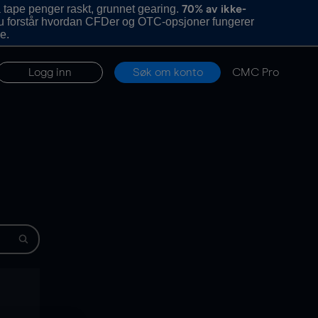
 tape penger raskt, grunnet gearing.
70% av ikke-
u forstår hvordan CFDer og OTC-opsjoner fungerer
e.
Logg inn
Søk om konto
CMC Pro