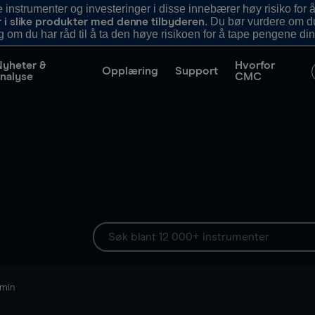
nstrumenter og investeringer i disse innebærer høy risiko for å
. Du bør vurdere om d
r i slike produkter med denne tilbyderen
g om du har råd til å ta den høye risikoen for å tape pengene din
Nyheter &
Hvorfor
Opplæring
Support
nalyse
CMC
 min