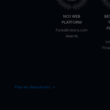
NO.1 WEB
BE
PLATFORM
P
ForexBrokers.com
Awards
In
Fina
Prøv en demokonto