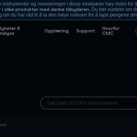
nstrumenter og investeringer i disse innebærer høy risiko for å
. Du bør vurdere om d
r i slike produkter med denne tilbyderen
g om du har råd til å ta den høye risikoen for å tape pengene din
Nyheter &
Hvorfor
Opplæring
Support
nalyse
CMC
)
 min