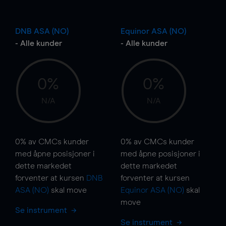
DNB ASA (NO)
Equinor ASA (NO)
- Alle kunder
- Alle kunder
0%
0%
N/A
N/A
0%
av CMCs kunder
0%
av CMCs kunder
med åpne posisjoner i
med åpne posisjoner i
dette markedet
dette markedet
forventer at kursen
DNB
forventer at kursen
ASA (NO)
skal
move
Equinor ASA (NO)
skal
move
Se instrument
Se instrument