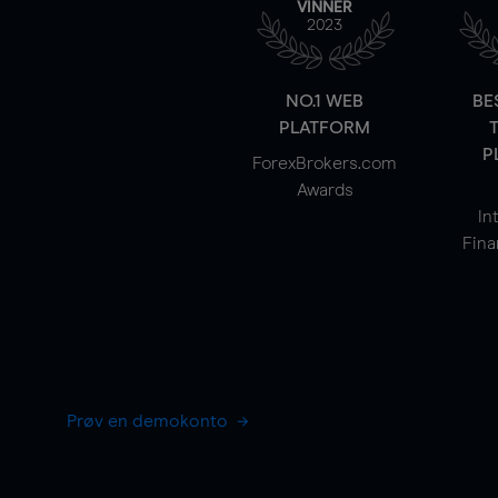
VINNER
2023
NO.1 WEB
BE
PLATFORM
P
ForexBrokers.com
Awards
In
Fina
Prøv en demokonto