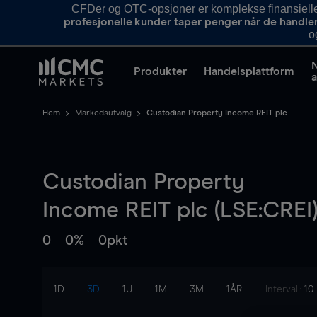
CFDer og OTC-opsjoner er komplekse finansielle i
profesjonelle kunder taper penger når de handle
o
Produkter
Handelsplattform
a
Hem
Markedsutvalg
Custodian Property Income REIT plc
Custodian Property
Income REIT plc (LSE:CREI
0
0%
0pkt
1D
3D
1U
1M
3M
1ÅR
Intervall:
10