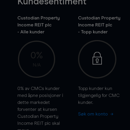
Kundesentiment
Custodian Property
Custodian Property
Income REIT plc
Income REIT plc
- Alle kunder
- Topp kunder
0%
N/A
0%
av CMCs kunder
Topp kunder kun
med åpne posisjoner i
tilgjengelig for CMC
dette markedet
kunder.
forventer at kursen
Søk om konto
Custodian Property
Income REIT plc skal