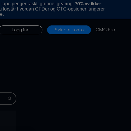
 tape penger raskt, grunnet gearing.
70% av ikke-
u forstår hvordan CFDer og OTC-opsjoner fungerer
e.
Logg inn
Søk om konto
CMC Pro