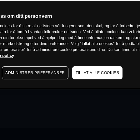
oss om ditt personvern
ookies for å sikre at nettsiden vår fungerer som den skal, og for å forbedre tj
ata for å forstå hvordan folk bruker nettsiden. Ved å tillate cookies kan vi for
n din for eksempel ved å hjelpe deg med å finne informasjon raskere, og skr
er markedsføring etter dine preferanser. Velg "Tillat alle cookies" for å godta el
er preferanser" for å administrere cookie-preferansene dine. Du kan finne ut 
-policy
ADMINISTRER PREFERANSER
TILLAT ALLE COOKIES