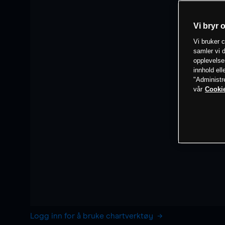
Vi bryr 
Vi bruker c
samler vi d
opplevelse
innhold ell
"Administr
vår
Cookie
Logg inn for å bruke chartverktøy