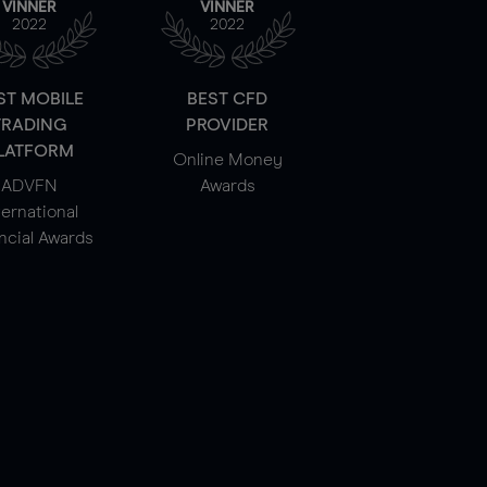
VINNER
VINNER
2022
2022
ST MOBILE
BEST CFD
TRADING
PROVIDER
LATFORM
Online Money
ADVFN
Awards
ternational
ncial Awards