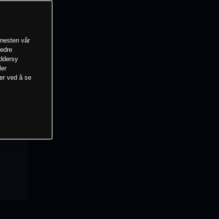
enesten vår
bedre
eddersy
ler
mer ved å se