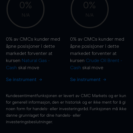
0%
0%
N/A
N/A
0%
av CMCs kunder med
0%
av CMCs kunder med
åpne posisjoner i dette
åpne posisjoner i dette
markedet forventer at
markedet forventer at
kursen
Natural Gas -
kursen
Crude Oil Brent -
Cash
skal
move
Cash
skal
move
Se instrument
Se instrument
Kundesentimentfunksjonen er levert av CMC Markets og er kun
for generell informasjon, den er historisk og er ikke ment for å gi
noen form for handels- eller investeringsråd. Funksjonen må ikke
danne grunnlaget for dine handels- eller
investeringsbeslutninger.