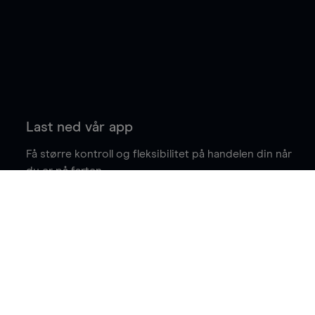
Last ned vår app
Få større kontroll og fleksibilitet på handelen din når
du er på farten.