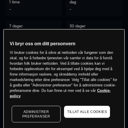
1 time
dag
-
-
7 dager
30 dager
-
-
Vi bryr oss om ditt personvern
Vi bruker cookies for å sikre at nettsiden vår fungerer som den
0
% av kunder er
på dette instrumentet
skal, og for å forbedre tjenesten vår samler vi data for å forstå
hvordan folk bruker nettsiden. Ved å tillate cookies kan vi
forbedre opplevelsen din for eksempel ved å hjelpe deg med å
finne informasjon raskere, og skreddersy innhold eller
Søk om konto
markedsføring etter dine preferanser. Velg "Tillat alle cookies" for
å godta eller "Administrer preferanser" for å administrere cookie-
preferansene dine. Du kan finne ut mer ved å se vår
Cookie-
policy
ADMINISTRER
TILLAT ALLE COOKIES
Kursene er veiledende.
Log in
to see latest market data
PREFERANSER