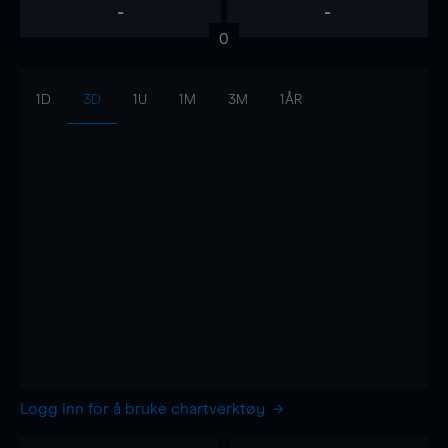
-
-
0
1D
3D
1U
1M
3M
1ÅR
Logg inn for å bruke chartverktøy