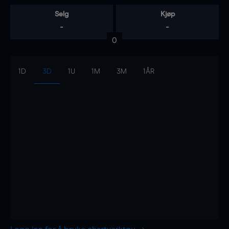
Selg
Kjøp
-
-
0
1D
3D
1U
1M
3M
1ÅR