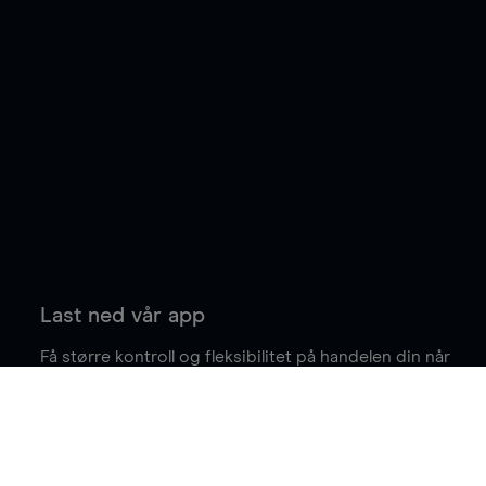
Last ned vår app
Få større kontroll og fleksibilitet på handelen din når
du er på farten.