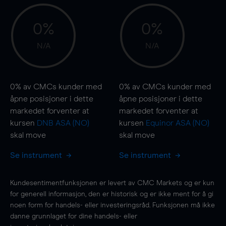
0%
0%
N/A
N/A
0%
av CMCs kunder med
0%
av CMCs kunder med
åpne posisjoner i dette
åpne posisjoner i dette
markedet forventer at
markedet forventer at
kursen
DNB ASA (NO)
kursen
Equinor ASA (NO)
skal
move
skal
move
Se instrument
Se instrument
Kundesentimentfunksjonen er levert av CMC Markets og er kun
for generell informasjon, den er historisk og er ikke ment for å gi
noen form for handels- eller investeringsråd. Funksjonen må ikke
danne grunnlaget for dine handels- eller