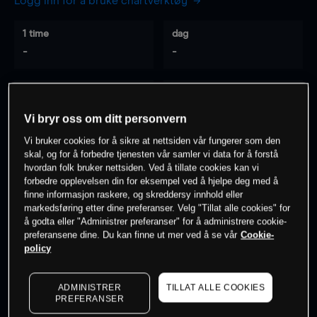
Logg inn for å bruke chartverktøy
1 time
dag
-
-
7 dager
30 dager
-
-
Vi bryr oss om ditt personvern
Vi bruker cookies for å sikre at nettsiden vår fungerer som den
skal, og for å forbedre tjenesten vår samler vi data for å forstå
hvordan folk bruker nettsiden. Ved å tillate cookies kan vi
0
% av kunder er
på dette instrumentet
forbedre opplevelsen din for eksempel ved å hjelpe deg med å
finne informasjon raskere, og skreddersy innhold eller
markedsføring etter dine preferanser. Velg "Tillat alle cookies" for
Søk om konto
å godta eller "Administrer preferanser" for å administrere cookie-
preferansene dine. Du kan finne ut mer ved å se vår
Cookie-
policy
ADMINISTRER
TILLAT ALLE COOKIES
PREFERANSER
Kursene er veiledende.
Log in
to see latest market data