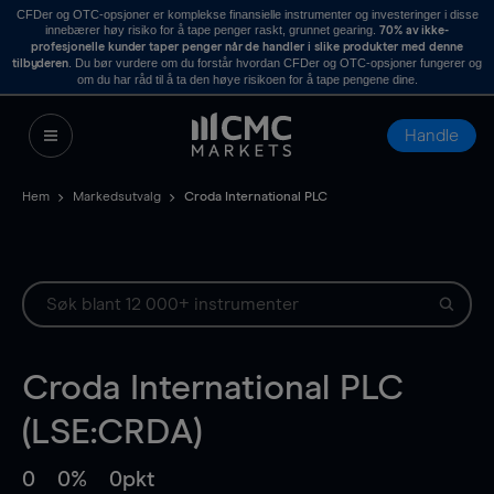
CFDer og OTC-opsjoner er komplekse finansielle instrumenter og investeringer i disse
innebærer høy risiko for å tape penger raskt, grunnet gearing.
70% av ikke-
profesjonelle kunder taper penger når de handler i slike produkter med denne
. Du bør vurdere om du forstår hvordan CFDer og OTC-opsjoner fungerer og
tilbyderen
om du har råd til å ta den høye risikoen for å tape pengene dine.
Handle
Hem
Markedsutvalg
Croda International PLC
Croda International PLC
(LSE:CRDA)
0
0%
0pkt