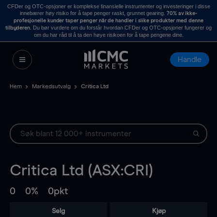
CFDer og OTC-opsjoner er komplekse finansielle instrumenter og investeringer i disse
innebærer høy risiko for å tape penger raskt, grunnet gearing.
70% av ikke-
profesjonelle kunder taper penger når de handler i slike produkter med denne
. Du bør vurdere om du forstår hvordan CFDer og OTC-opsjoner fungerer og
tilbyderen
om du har råd til å ta den høye risikoen for å tape pengene dine.
Handle
Hem
Markedsutvalg
Critica Ltd
Critica Ltd (ASX:CRI)
0
0%
0pkt
Selg
Kjøp