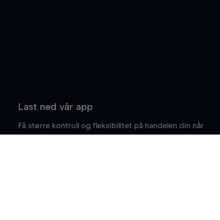
Last ned vår app
Få større kontroll og fleksibilitet på handelen din når
du er på farten.