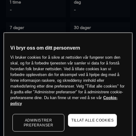
1 time
dag
-
-
7 dager
30 dager
-
-
Vi bryr oss om ditt personvern
Vi bruker cookies for å sikre at nettsiden vår fungerer som den
0
% av kunder er
på dette instrumentet
skal, og for å forbedre tjenesten vår samler vi data for å forstå
hvordan folk bruker nettsiden. Ved å tillate cookies kan vi
forbedre opplevelsen din for eksempel ved å hjelpe deg med å
finne informasjon raskere, og skreddersy innhold eller
Søk om konto
markedsføring etter dine preferanser. Velg "Tillat alle cookies" for
å godta eller "Administrer preferanser" for å administrere cookie-
preferansene dine. Du kan finne ut mer ved å se vår
Cookie-
policy
ADMINISTRER
TILLAT ALLE COOKIES
Kursene er veiledende.
Log in
to see latest market data
PREFERANSER