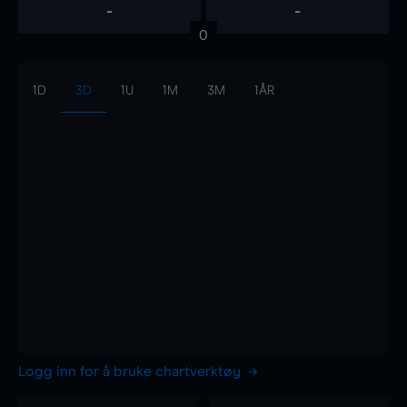
-
-
0
1D
3D
1U
1M
3M
1ÅR
Logg inn for å bruke chartverktøy