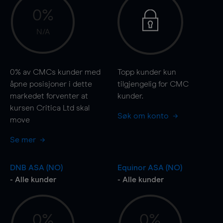
0%
N/A
0%
av CMCs kunder med
Topp kunder kun
åpne posisjoner i dette
tilgjengelig for CMC
markedet forventer at
kunder.
kursen Critica Ltd skal
Søk om konto
move
Se mer
DNB ASA (NO)
Equinor ASA (NO)
- Alle kunder
- Alle kunder
0%
0%