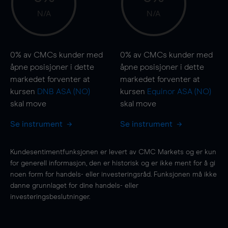
N/A
N/A
0%
av CMCs kunder med
0%
av CMCs kunder med
åpne posisjoner i dette
åpne posisjoner i dette
markedet forventer at
markedet forventer at
kursen
DNB ASA (NO)
kursen
Equinor ASA (NO)
skal
move
skal
move
Se instrument
Se instrument
Kundesentimentfunksjonen er levert av CMC Markets og er kun
for generell informasjon, den er historisk og er ikke ment for å gi
noen form for handels- eller investeringsråd. Funksjonen må ikke
danne grunnlaget for dine handels- eller
investeringsbeslutninger.