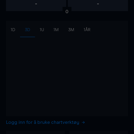
-
-
0
1D
3D
1U
1M
3M
1ÅR
Logg inn for å bruke chartverktøy