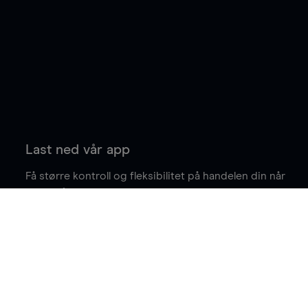
Last ned vår app
Få større kontroll og fleksibilitet på handelen din når
du er på farten.