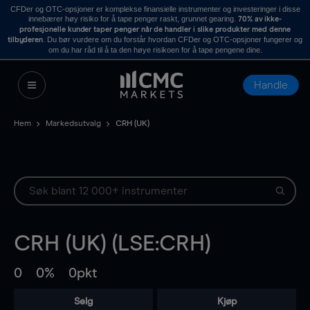
CFDer og OTC-opsjoner er komplekse finansielle instrumenter og investeringer i disse
innebærer høy risiko for å tape penger raskt, grunnet gearing.
70% av ikke-
profesjonelle kunder taper penger når de handler i slike produkter med denne
. Du bør vurdere om du forstår hvordan CFDer og OTC-opsjoner fungerer og
tilbyderen
om du har råd til å ta den høye risikoen for å tape pengene dine.
Handle
Hem
Markedsutvalg
CRH (UK)
CRH (UK) (LSE:CRH)
0
0%
0pkt
Selg
Kjøp