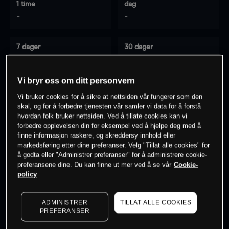
1 time
dag
-
-
7 dager
30 dager
-
-
Vi bryr oss om ditt personvern
Vi bruker cookies for å sikre at nettsiden vår fungerer som den
0
% av kunder er
på dette instrumentet
skal, og for å forbedre tjenesten vår samler vi data for å forstå
hvordan folk bruker nettsiden. Ved å tillate cookies kan vi
forbedre opplevelsen din for eksempel ved å hjelpe deg med å
finne informasjon raskere, og skreddersy innhold eller
Søk om konto
markedsføring etter dine preferanser. Velg "Tillat alle cookies" for
å godta eller "Administrer preferanser" for å administrere cookie-
preferansene dine. Du kan finne ut mer ved å se vår
Cookie-
policy
ADMINISTRER
TILLAT ALLE COOKIES
Kursene er veiledende.
Log in
to see latest market data
PREFERANSER