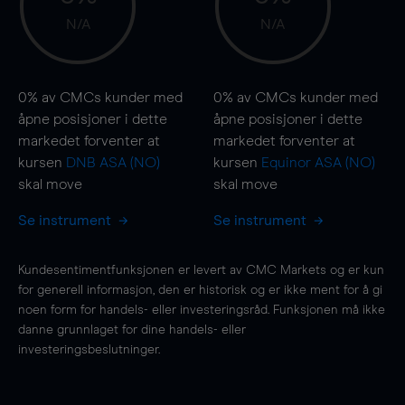
N/A
N/A
0%
av CMCs kunder med
0%
av CMCs kunder med
åpne posisjoner i dette
åpne posisjoner i dette
markedet forventer at
markedet forventer at
kursen
DNB ASA (NO)
kursen
Equinor ASA (NO)
skal
move
skal
move
Se instrument
Se instrument
Kundesentimentfunksjonen er levert av CMC Markets og er kun
for generell informasjon, den er historisk og er ikke ment for å gi
noen form for handels- eller investeringsråd. Funksjonen må ikke
danne grunnlaget for dine handels- eller
investeringsbeslutninger.