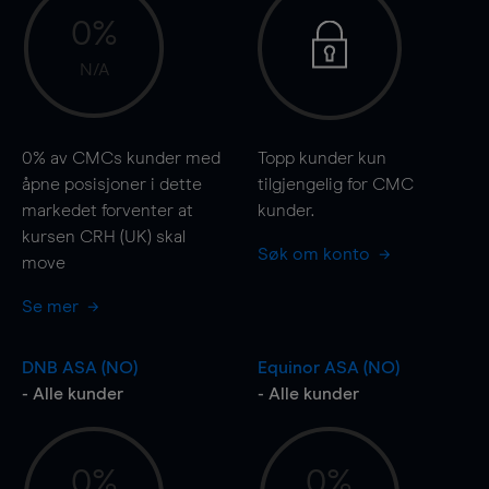
0%
N/A
0%
av CMCs kunder med
Topp kunder kun
åpne posisjoner i dette
tilgjengelig for CMC
markedet forventer at
kunder.
kursen CRH (UK) skal
Søk om konto
move
Se mer
DNB ASA (NO)
Equinor ASA (NO)
- Alle kunder
- Alle kunder
0%
0%