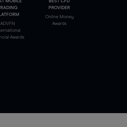
ST MOBILE
BEST CFD
TRADING
PROVIDER
LATFORM
Online Money
ADVFN
Awards
ternational
ncial Awards