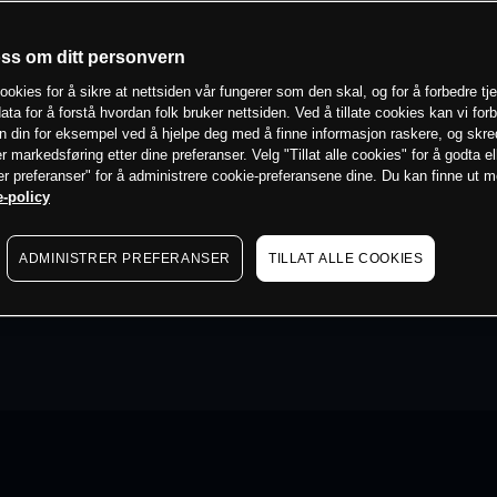
oss om ditt personvern
ookies for å sikre at nettsiden vår fungerer som den skal, og for å forbedre tj
ata for å forstå hvordan folk bruker nettsiden. Ved å tillate cookies kan vi for
n din for eksempel ved å hjelpe deg med å finne informasjon raskere, og skr
er markedsføring etter dine preferanser. Velg "Tillat alle cookies" for å godta el
er preferanser" for å administrere cookie-preferansene dine. Du kan finne ut 
-policy
ADMINISTRER PREFERANSER
TILLAT ALLE COOKIES