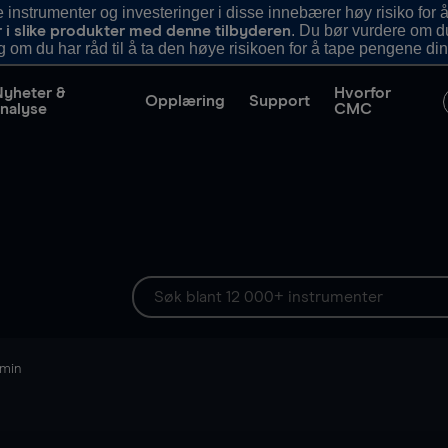
nstrumenter og investeringer i disse innebærer høy risiko for å
. Du bør vurdere om d
r i slike produkter med denne tilbyderen
g om du har råd til å ta den høye risikoen for å tape pengene din
Nyheter &
Hvorfor
Opplæring
Support
nalyse
CMC
 min