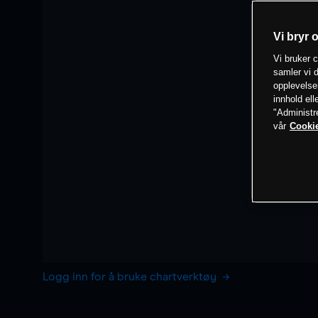
Vi bryr 
Vi bruker c
samler vi d
opplevelse
innhold ell
"Administr
vår
Cookie
Logg inn for å bruke chartverktøy