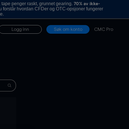
 tape penger raskt, grunnet gearing.
70% av ikke-
u forstår hvordan CFDer og OTC-opsjoner fungerer
e.
Logg inn
Søk om konto
CMC Pro