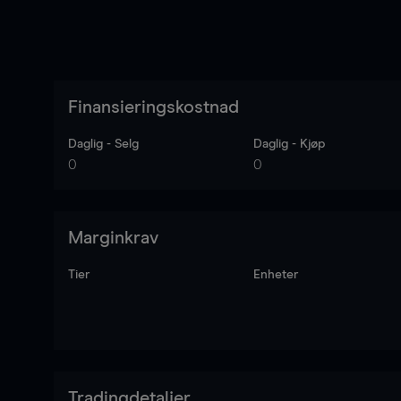
Finansieringskostnad
Daglig - Selg
Daglig - Kjøp
0
0
Marginkrav
Tier
Enheter
Tradingdetaljer