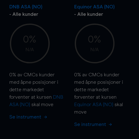
DNB ASA (NO)
Equinor ASA (NO)
- Alle kunder
- Alle kunder
0%
0%
N/A
N/A
0%
av CMCs kunder
0%
av CMCs kunder
med åpne posisjoner i
med åpne posisjoner i
dette markedet
dette markedet
forventer at kursen
DNB
forventer at kursen
ASA (NO)
skal
move
Equinor ASA (NO)
skal
move
Se instrument
Se instrument