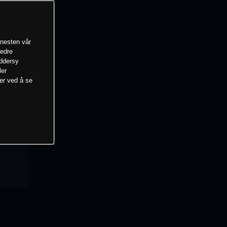
enesten vår
bedre
eddersy
ler
mer ved å se