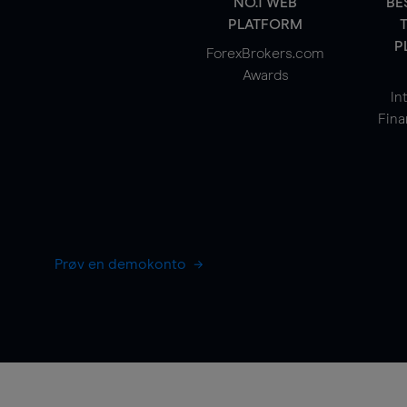
NO.1 WEB
BE
PLATFORM
P
ForexBrokers.com
Awards
In
Fina
Prøv en demokonto