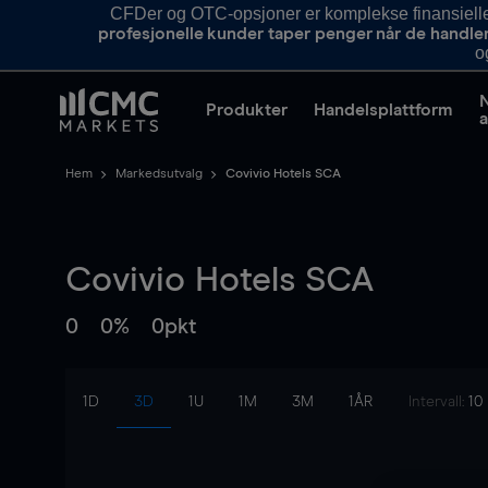
CFDer og OTC-opsjoner er komplekse finansielle i
profesjonelle kunder taper penger når de handle
o
Produkter
Handelsplattform
a
Hem
Markedsutvalg
Covivio Hotels SCA
Covivio Hotels SCA
0
0%
0pkt
1D
3D
1U
1M
3M
1ÅR
Intervall:
10