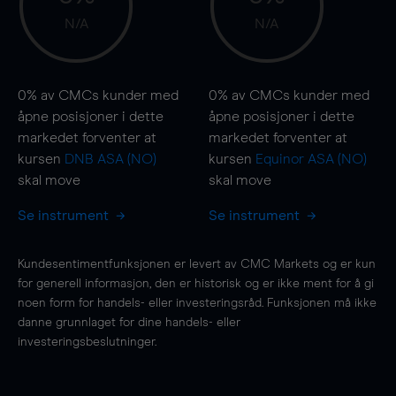
N/A
N/A
0%
av CMCs kunder med
0%
av CMCs kunder med
åpne posisjoner i dette
åpne posisjoner i dette
markedet forventer at
markedet forventer at
kursen
DNB ASA (NO)
kursen
Equinor ASA (NO)
skal
move
skal
move
Se instrument
Se instrument
Kundesentimentfunksjonen er levert av CMC Markets og er kun
for generell informasjon, den er historisk og er ikke ment for å gi
noen form for handels- eller investeringsråd. Funksjonen må ikke
danne grunnlaget for dine handels- eller
investeringsbeslutninger.