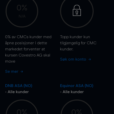
0%
N/A
0%
av CMCs kunder med
Topp kunder kun
åpne posisjoner i dette
tilgjengelig for CMC
markedet forventer at
kunder.
kursen Covestro AG skal
Søk om konto
move
Se mer
DNB ASA (NO)
Equinor ASA (NO)
- Alle kunder
- Alle kunder
0%
0%