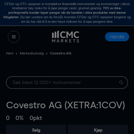
CFDer og OTC-opsjoner er komplekse finansielle instrumenter og investeringer i disse
innebærer høy risiko for å tape penger raskt, grunnet gearing.
70% av ikke-
profesjonelle kunder taper penger når de handler i slike produkter med denne
. Du bør vurdere om du forstår hvordan CFDer og OTC-opsjoner fungerer og
tilbyderen
om du har råd til å ta den høye risikoen for å tape pengene dine.
Handle
Hem
Markedsutvalg
Covestro AG
Covestro AG (XETRA:1COV)
0
0%
0pkt
Selg
Kjøp