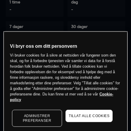
1 time
dag
-
-
7 dager
30 dager
-
-
Vi bryr oss om ditt personvern
Vi bruker cookies for å sikre at nettsiden vår fungerer som den
0
% av kunder er
på dette instrumentet
skal, og for å forbedre tjenesten vår samler vi data for å forstå
hvordan folk bruker nettsiden. Ved å tillate cookies kan vi
forbedre opplevelsen din for eksempel ved å hjelpe deg med å
finne informasjon raskere, og skreddersy innhold eller
Søk om konto
markedsføring etter dine preferanser. Velg "Tillat alle cookies" for
å godta eller "Administrer preferanser" for å administrere cookie-
preferansene dine. Du kan finne ut mer ved å se vår
Cookie-
policy
ADMINISTRER
TILLAT ALLE COOKIES
Kursene er veiledende.
Log in
to see latest market data
PREFERANSER