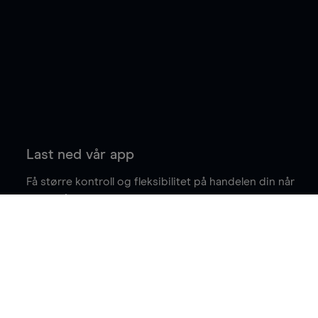
Last ned vår app
Få større kontroll og fleksibilitet på handelen din når
du er på farten.