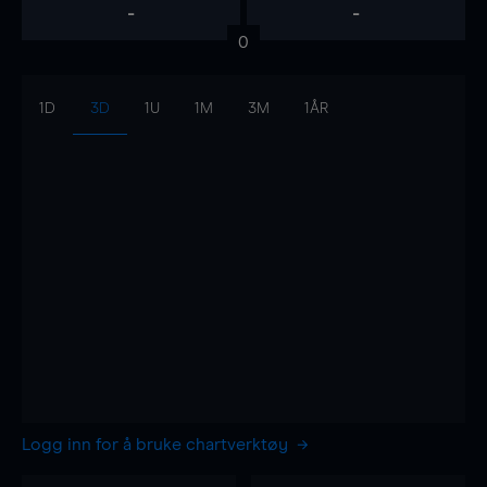
-
-
0
1D
3D
1U
1M
3M
1ÅR
Logg inn for å bruke chartverktøy