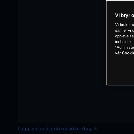
Vi bryr 
Vi bruker c
samler vi d
opplevelse
innhold ell
"Administr
vår
Cookie
Logg inn for å bruke chartverktøy