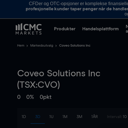
CFDer og OTC-opsjoner er komplekse finansielle i
profesjonelle kunder taper penger når de handle
o
Produkter
Handelsplattform
a
Hem
Markedsutvalg
Coveo Solutions Inc
Coveo Solutions Inc
(TSX:CVO)
0
0%
0pkt
1D
3D
1U
1M
3M
1ÅR
Intervall:
10