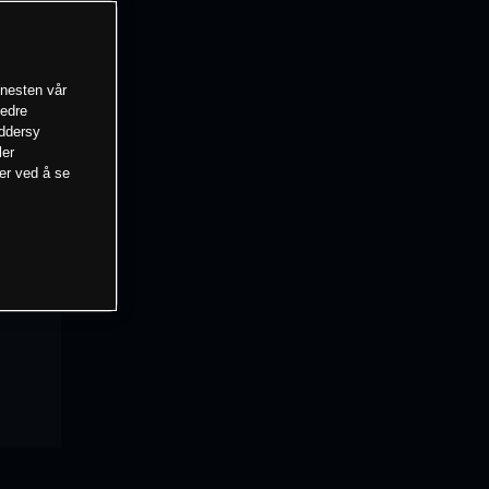
enesten vår
bedre
eddersy
ler
mer ved å se