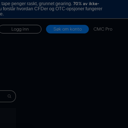
 tape penger raskt, grunnet gearing.
70% av ikke-
u forstår hvordan CFDer og OTC-opsjoner fungerer
e.
Logg inn
Søk om konto
CMC Pro