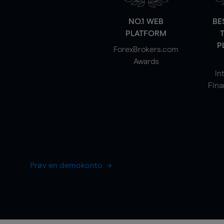
NO.1 WEB
BE
PLATFORM
P
ForexBrokers.com
Awards
In
Fina
Prøv en demokonto