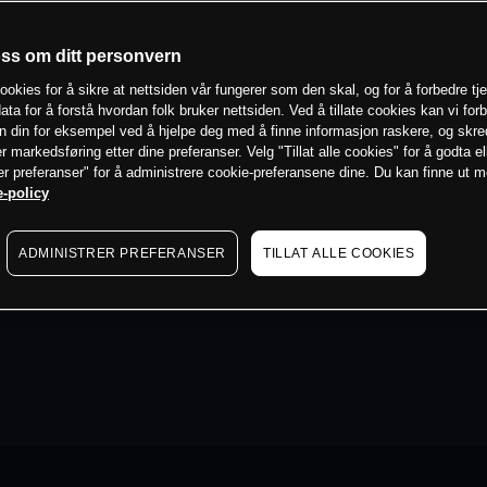
oss om ditt personvern
ookies for å sikre at nettsiden vår fungerer som den skal, og for å forbedre tj
ata for å forstå hvordan folk bruker nettsiden. Ved å tillate cookies kan vi for
n din for eksempel ved å hjelpe deg med å finne informasjon raskere, og skr
er markedsføring etter dine preferanser. Velg "Tillat alle cookies" for å godta el
er preferanser" for å administrere cookie-preferansene dine. Du kan finne ut 
-policy
ADMINISTRER PREFERANSER
TILLAT ALLE COOKIES