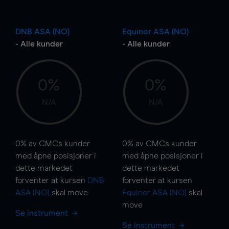
DNB ASA (NO)
Equinor ASA (NO)
- Alle kunder
- Alle kunder
0%
0%
N/A
N/A
0%
av CMCs kunder
0%
av CMCs kunder
med åpne posisjoner i
med åpne posisjoner i
dette markedet
dette markedet
forventer at kursen
DNB
forventer at kursen
ASA (NO)
skal
move
Equinor ASA (NO)
skal
move
Se instrument
Se instrument