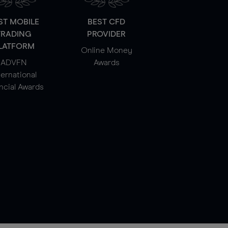
ST MOBILE
BEST CFD
TRADING
PROVIDER
LATFORM
Online Money
ADVFN
Awards
ternational
ncial Awards