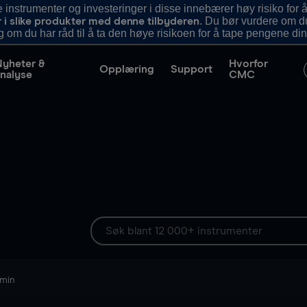
nstrumenter og investeringer i disse innebærer høy risiko for å
. Du bør vurdere om d
r i slike produkter med denne tilbyderen
g om du har råd til å ta den høye risikoen for å tape pengene din
Nyheter &
Hvorfor
Opplæring
Support
nalyse
CMC
 min