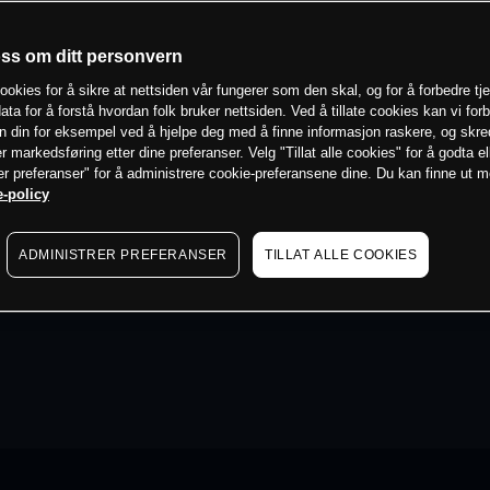
oss om ditt personvern
ookies for å sikre at nettsiden vår fungerer som den skal, og for å forbedre tj
ata for å forstå hvordan folk bruker nettsiden. Ved å tillate cookies kan vi for
n din for eksempel ved å hjelpe deg med å finne informasjon raskere, og skr
er markedsføring etter dine preferanser. Velg "Tillat alle cookies" for å godta el
er preferanser" for å administrere cookie-preferansene dine. Du kan finne ut 
-policy
ADMINISTRER PREFERANSER
TILLAT ALLE COOKIES