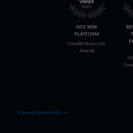
VINNER
2023
NO.1 WEB
BE
PLATFORM
P
ForexBrokers.com
Awards
In
Fina
Prøv en demokonto