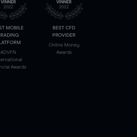
VINNER
VINNER
2022
2022
ST MOBILE
BEST CFD
TRADING
PROVIDER
LATFORM
Online Money
ADVFN
Awards
ternational
ncial Awards