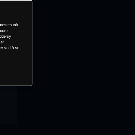
enesten vår
bedre
eddersy
ler
mer ved å se