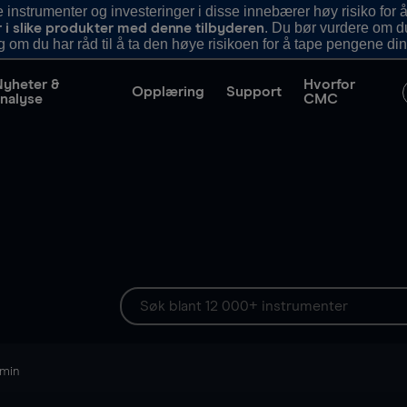
nstrumenter og investeringer i disse innebærer høy risiko for å
. Du bør vurdere om d
r i slike produkter med denne tilbyderen
g om du har råd til å ta den høye risikoen for å tape pengene din
Nyheter &
Hvorfor
Opplæring
Support
nalyse
CMC
 min