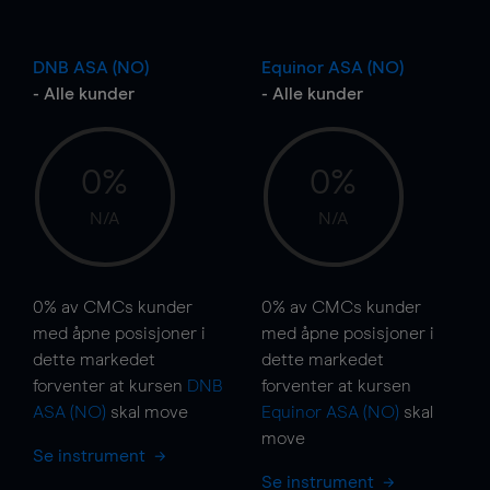
DNB ASA (NO)
Equinor ASA (NO)
- Alle kunder
- Alle kunder
0%
0%
N/A
N/A
0%
av CMCs kunder
0%
av CMCs kunder
med åpne posisjoner i
med åpne posisjoner i
dette markedet
dette markedet
forventer at kursen
DNB
forventer at kursen
ASA (NO)
skal
move
Equinor ASA (NO)
skal
move
Se instrument
Se instrument