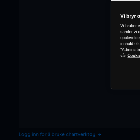
Vi bryr 
Vi bruker c
samler vi d
opplevelse
innhold ell
"Administr
vår
Cookie
Logg inn for å bruke chartverktøy