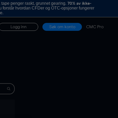
 tape penger raskt, grunnet gearing.
70% av ikke-
u forstår hvordan CFDer og OTC-opsjoner fungerer
e.
Logg inn
Søk om konto
CMC Pro