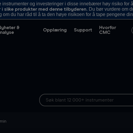
nstrumenter og investeringer i disse innebærer høy risiko for å
. Du bør vurdere om d
r i slike produkter med denne tilbyderen
g om du har råd til å ta den høye risikoen for å tape pengene din
Nyheter &
Hvorfor
Opplæring
Support
nalyse
CMC
 min