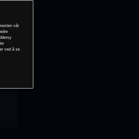
enesten vår
bedre
eddersy
ler
mer ved å se