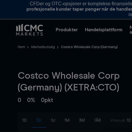
CFDer og OTC-opsjoner er komplekse finansielle i
profesjonelle kunder taper penger når de handle
o
Produkter
Handelsplattform
a
Hem
Markedsutvalg
Costco Wholesale Corp (Germany)
Costco Wholesale Corp
(Germany) (XETRA:CTO)
0
0%
0pkt
1D
3D
1U
1M
3M
1ÅR
Intervall:
10