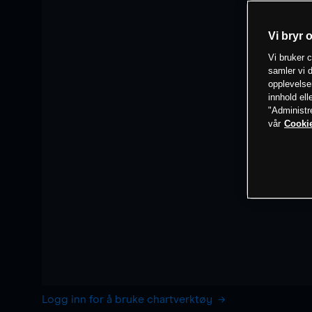
Vi bryr 
Vi bruker c
samler vi d
opplevelse
innhold ell
"Administr
vår
Cookie
Logg inn for å bruke chartverktøy