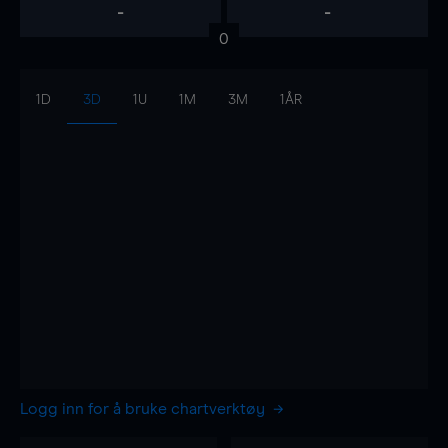
-
-
0
1D
3D
1U
1M
3M
1ÅR
Logg inn for å bruke chartverktøy