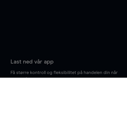
Last ned vår app
Få større kontroll og fleksibilitet på handelen din når
du er på farten.