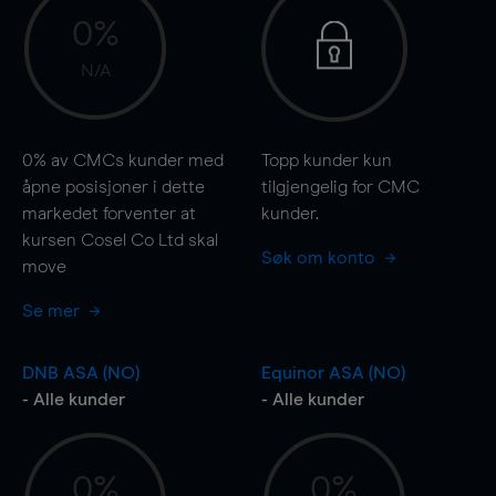
0%
N/A
0%
av CMCs kunder med
Topp kunder kun
åpne posisjoner i dette
tilgjengelig for CMC
markedet forventer at
kunder.
kursen Cosel Co Ltd skal
Søk om konto
move
Se mer
DNB ASA (NO)
Equinor ASA (NO)
- Alle kunder
- Alle kunder
0%
0%