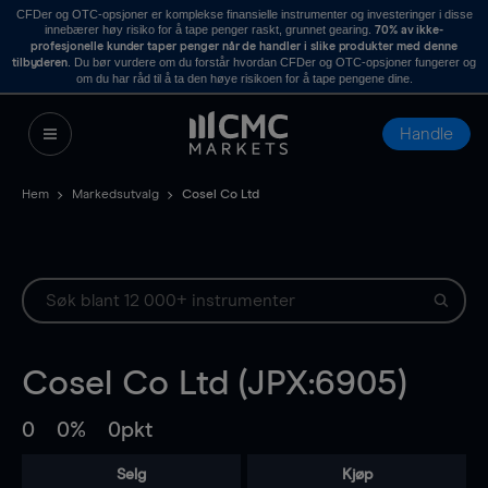
CFDer og OTC-opsjoner er komplekse finansielle instrumenter og investeringer i disse
innebærer høy risiko for å tape penger raskt, grunnet gearing.
70% av ikke-
profesjonelle kunder taper penger når de handler i slike produkter med denne
. Du bør vurdere om du forstår hvordan CFDer og OTC-opsjoner fungerer og
tilbyderen
om du har råd til å ta den høye risikoen for å tape pengene dine.
Handle
Hem
Markedsutvalg
Cosel Co Ltd
Cosel Co Ltd (JPX:6905)
0
0%
0pkt
Selg
Kjøp