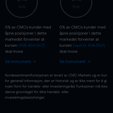
N/A
N/A
0%
av CMCs kunder med
0%
av CMCs kunder med
åpne posisjoner i dette
åpne posisjoner i dette
markedet forventer at
markedet forventer at
kursen
DNB ASA (NO)
kursen
Equinor ASA (NO)
skal
move
skal
move
Se instrument
Se instrument
Kundesentimentfunksjonen er levert av CMC Markets og er kun
for generell informasjon, den er historisk og er ikke ment for å gi
noen form for handels- eller investeringsråd. Funksjonen må ikke
danne grunnlaget for dine handels- eller
investeringsbeslutninger.