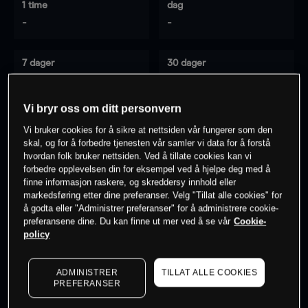
1 time
dag
-
-
7 dager
30 dager
-
-
Vi bryr oss om ditt personvern
Vi bruker cookies for å sikre at nettsiden vår fungerer som den
0
% av kunder er
på dette instrumentet
skal, og for å forbedre tjenesten vår samler vi data for å forstå
hvordan folk bruker nettsiden. Ved å tillate cookies kan vi
forbedre opplevelsen din for eksempel ved å hjelpe deg med å
finne informasjon raskere, og skreddersy innhold eller
Søk om konto
markedsføring etter dine preferanser. Velg "Tillat alle cookies" for
å godta eller "Administrer preferanser" for å administrere cookie-
preferansene dine. Du kan finne ut mer ved å se vår
Cookie-
policy
ADMINISTRER
TILLAT ALLE COOKIES
Kursene er veiledende.
Log in
to see latest market data
PREFERANSER