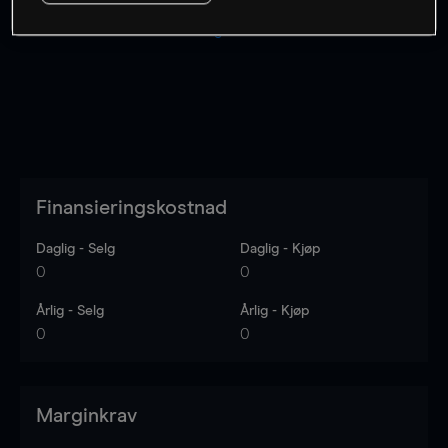
Kursene er veiledende.
Log in
to see latest market data
Finansieringskostnad
Daglig - Selg
Daglig - Kjøp
0
0
Årlig - Selg
Årlig - Kjøp
0
0
Marginkrav