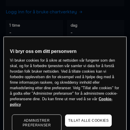
Logg inn for å bruke chartverktøy
1 time
dag
-
-
7 dager
30 dager
Vi bryr oss om ditt personvern
-
-
Vi bruker cookies for å sikre at nettsiden vår fungerer som den
skal, og for å forbedre tjenesten vår samler vi data for å forstå
hvordan folk bruker nettsiden. Ved å tillate cookies kan vi
forbedre opplevelsen din for eksempel ved å hjelpe deg med å
0
% av kunder er
på dette instrumentet
finne informasjon raskere, og skreddersy innhold eller
markedsføring etter dine preferanser. Velg "Tillat alle cookies" for
å godta eller "Administrer preferanser" for å administrere cookie-
preferansene dine. Du kan finne ut mer ved å se vår
Cookie-
Søk om konto
policy
ADMINISTRER
TILLAT ALLE COOKIES
PREFERANSER