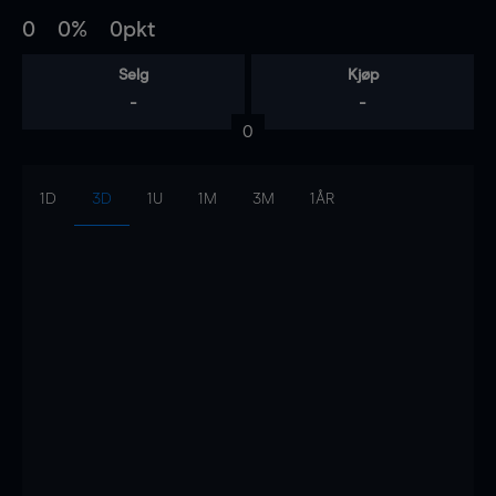
0
0%
0pkt
Selg
Kjøp
-
-
0
1D
3D
1U
1M
3M
1ÅR