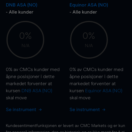
DNB ASA (NO)
Equinor ASA (NO)
- Alle kunder
- Alle kunder
0%
0%
N/A
N/A
0%
av CMCs kunder med
0%
av CMCs kunder med
åpne posisjoner i dette
åpne posisjoner i dette
markedet forventer at
markedet forventer at
kursen
DNB ASA (NO)
kursen
Equinor ASA (NO)
skal
move
skal
move
Se instrument
Se instrument
Kundesentimentfunksjonen er levert av CMC Markets og er kun