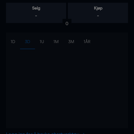
Selg
Kjøp
-
-
0
1D
3D
1U
1M
3M
1ÅR