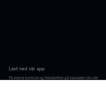
Last ned vår app
Få større kontroll og fleksibilitet på handelen din når
du er på farten.