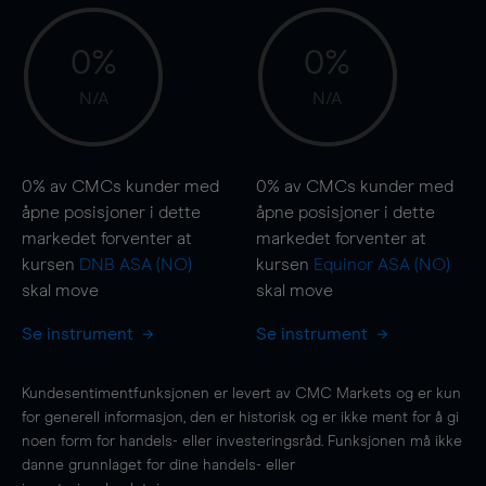
0%
0%
N/A
N/A
0%
av CMCs kunder med
0%
av CMCs kunder med
åpne posisjoner i dette
åpne posisjoner i dette
markedet forventer at
markedet forventer at
kursen
DNB ASA (NO)
kursen
Equinor ASA (NO)
skal
move
skal
move
Se instrument
Se instrument
Kundesentimentfunksjonen er levert av CMC Markets og er kun
for generell informasjon, den er historisk og er ikke ment for å gi
noen form for handels- eller investeringsråd. Funksjonen må ikke
danne grunnlaget for dine handels- eller