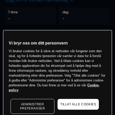
Logg inn for å bruke chartverktøy
1 time
dag
-
-
7 dager
30 dager
-
-
Vi bryr oss om ditt personvern
Vi bruker cookies for å sikre at nettsiden vår fungerer som den
skal, og for å forbedre tjenesten vår samler vi data for å forstå
hvordan folk bruker nettsiden. Ved å tillate cookies kan vi
0
% av kunder er
på dette instrumentet
forbedre opplevelsen din for eksempel ved å hjelpe deg med å
finne informasjon raskere, og skreddersy innhold eller
markedsføring etter dine preferanser. Velg "Tillat alle cookies" for
Søk om konto
å godta eller "Administrer preferanser" for å administrere cookie-
preferansene dine. Du kan finne ut mer ved å se vår
Cookie-
policy
ADMINISTRER
TILLAT ALLE COOKIES
PREFERANSER
Kursene er veiledende.
Log in
to see latest market data