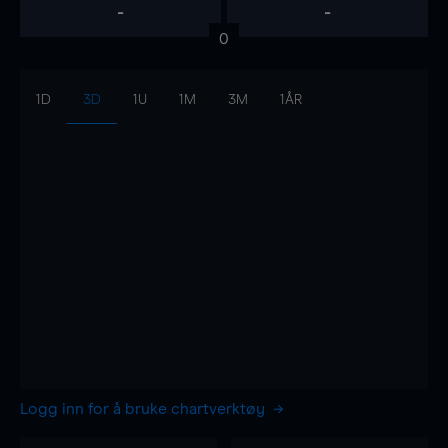
-
-
0
1D
3D
1U
1M
3M
1ÅR
Logg inn for å bruke chartverktøy