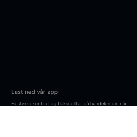
Last ned vår app
Få større kontroll og fleksibilitet på handelen din når
du er på farten.