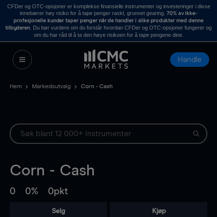
CFDer og OTC-opsjoner er komplekse finansielle instrumenter og investeringer i disse
innebærer høy risiko for å tape penger raskt, grunnet gearing.
70% av ikke-
profesjonelle kunder taper penger når de handler i slike produkter med denne
. Du bør vurdere om du forstår hvordan CFDer og OTC-opsjoner fungerer og
tilbyderen
om du har råd til å ta den høye risikoen for å tape pengene dine.
Handle
Hem
Markedsutvalg
Corn - Cash
Corn - Cash
0
0%
0pkt
Selg
Kjøp