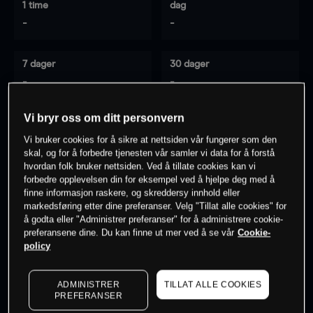
1 time
dag
-
-
7 dager
30 dager
-
-
Vi bryr oss om ditt personvern
Vi bruker cookies for å sikre at nettsiden vår fungerer som den
0
% av kunder er
på dette instrumentet
skal, og for å forbedre tjenesten vår samler vi data for å forstå
hvordan folk bruker nettsiden. Ved å tillate cookies kan vi
forbedre opplevelsen din for eksempel ved å hjelpe deg med å
Søk om konto
finne informasjon raskere, og skreddersy innhold eller
markedsføring etter dine preferanser. Velg "Tillat alle cookies" for
å godta eller "Administrer preferanser" for å administrere cookie-
preferansene dine. Du kan finne ut mer ved å se vår
Cookie-
policy
Kursene er veiledende.
Log in
to see latest market data
ADMINISTRER
TILLAT ALLE COOKIES
PREFERANSER