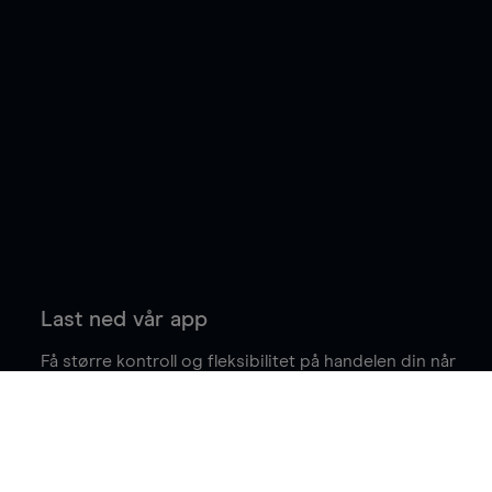
Last ned vår app
Få større kontroll og fleksibilitet på handelen din når
du er på farten.