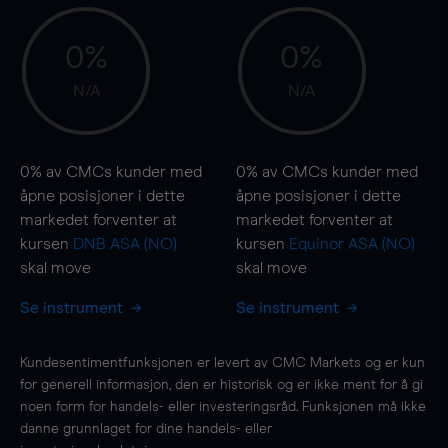
0%
0%
N/A
N/A
0%
av CMCs kunder med
0%
av CMCs kunder med
åpne posisjoner i dette
åpne posisjoner i dette
markedet forventer at
markedet forventer at
kursen
DNB ASA (NO)
kursen
Equinor ASA (NO)
skal
move
skal
move
Se instrument
Se instrument
Kundesentimentfunksjonen er levert av CMC Markets og er kun
for generell informasjon, den er historisk og er ikke ment for å gi
noen form for handels- eller investeringsråd. Funksjonen må ikke
danne grunnlaget for dine handels- eller