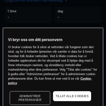
Logg inn for å bruke chartverktøy
1 time
dag
-
-
7 dager
30 dager
-
-
Vi bryr oss om ditt personvern
Vi bruker cookies for å sikre at nettsiden vår fungerer som den
skal, og for å forbedre tjenesten vår samler vi data for å forstå
hvordan folk bruker nettsiden. Ved å tillate cookies kan vi
0
% av kunder er
på dette instrumentet
forbedre opplevelsen din for eksempel ved å hjelpe deg med å
finne informasjon raskere, og skreddersy innhold eller
markedsføring etter dine preferanser. Velg "Tillat alle cookies" for
Søk om konto
å godta eller "Administrer preferanser" for å administrere cookie-
preferansene dine. Du kan finne ut mer ved å se vår
Cookie-
policy
ADMINISTRER
TILLAT ALLE COOKIES
PREFERANSER
Kursene er veiledende.
Log in
to see latest market data