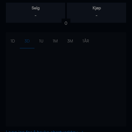
Selg
Kjøp
-
-
0
1D
3D
1U
1M
3M
1ÅR