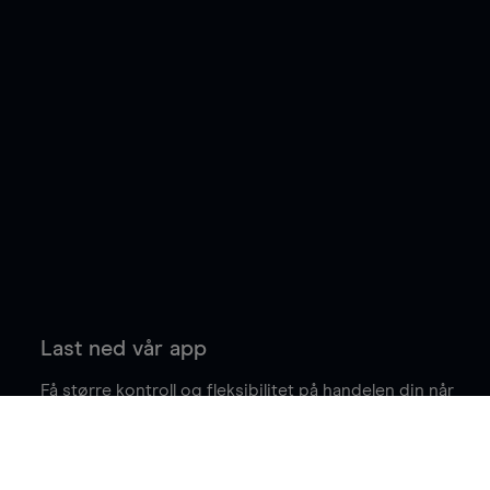
Last ned vår app
Få større kontroll og fleksibilitet på handelen din når
du er på farten.