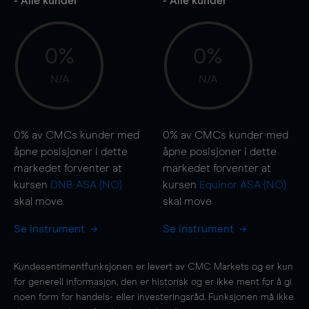
- Alle kunder
- Alle kunder
0%
0%
N/A
N/A
0%
av CMCs kunder med
0%
av CMCs kunder med
åpne posisjoner i dette
åpne posisjoner i dette
markedet forventer at
markedet forventer at
kursen
DNB ASA (NO)
kursen
Equinor ASA (NO)
skal
move
skal
move
Se instrument
Se instrument
Kundesentimentfunksjonen er levert av CMC Markets og er kun
for generell informasjon, den er historisk og er ikke ment for å gi
noen form for handels- eller investeringsråd. Funksjonen må ikke