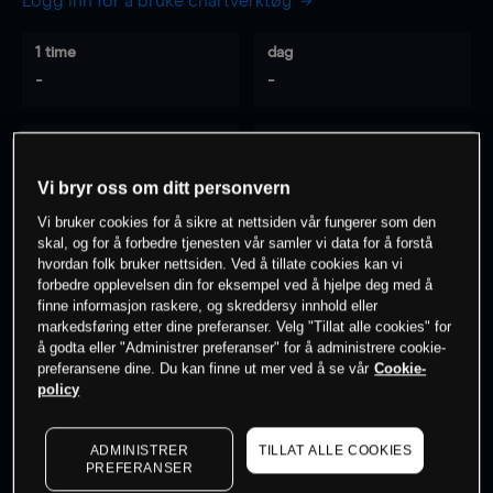
Logg inn for å bruke chartverktøy
1 time
dag
-
-
7 dager
30 dager
-
-
Vi bryr oss om ditt personvern
Vi bruker cookies for å sikre at nettsiden vår fungerer som den
skal, og for å forbedre tjenesten vår samler vi data for å forstå
hvordan folk bruker nettsiden. Ved å tillate cookies kan vi
0
% av kunder er
på dette instrumentet
forbedre opplevelsen din for eksempel ved å hjelpe deg med å
finne informasjon raskere, og skreddersy innhold eller
markedsføring etter dine preferanser. Velg "Tillat alle cookies" for
Søk om konto
å godta eller "Administrer preferanser" for å administrere cookie-
preferansene dine. Du kan finne ut mer ved å se vår
Cookie-
policy
ADMINISTRER
TILLAT ALLE COOKIES
PREFERANSER
Kursene er veiledende.
Log in
to see latest market data