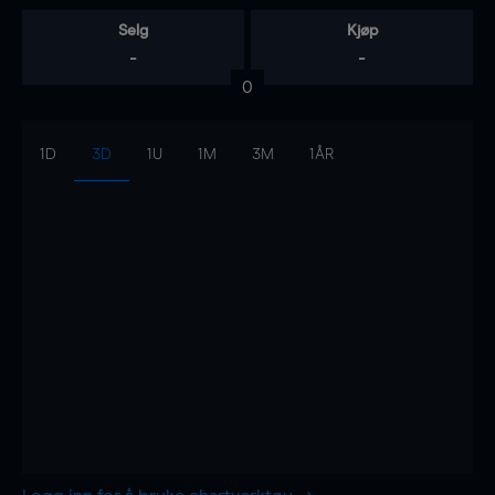
Selg
Kjøp
-
-
0
1D
3D
1U
1M
3M
1ÅR