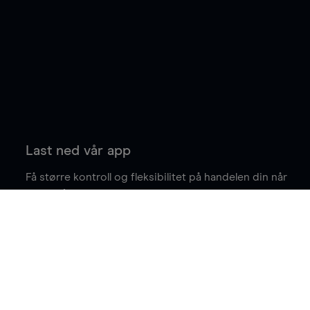
Last ned vår app
Få større kontroll og fleksibilitet på handelen din når
du er på farten.