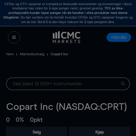
CFDer og OTC-opsjoner er komplekse finansielle instrumenter og investeringer i disse
innebærer høy risiko for å tape penger raskt, grunnet gearing.
70% av ikke-
profesjonelle kunder taper penger når de handler i slike produkter med denne
. Du bør vurdere om du forstår hvordan CFDer og OTC-opsjoner fungerer og
tilbyderen
om du har råd til å ta den høye risikoen for å tape pengene dine.
Handle
Hem
Markedsutvalg
Copart Inc
Copart Inc (NASDAQ:CPRT)
0
0%
0pkt
Selg
Kjøp