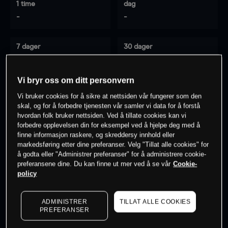
1 time
dag
-
-
7 dager
30 dager
-
-
Vi bryr oss om ditt personvern
Vi bruker cookies for å sikre at nettsiden vår fungerer som den
0
% av kunder er
på dette instrumentet
skal, og for å forbedre tjenesten vår samler vi data for å forstå
hvordan folk bruker nettsiden. Ved å tillate cookies kan vi
forbedre opplevelsen din for eksempel ved å hjelpe deg med å
finne informasjon raskere, og skreddersy innhold eller
Søk om konto
markedsføring etter dine preferanser. Velg "Tillat alle cookies" for
å godta eller "Administrer preferanser" for å administrere cookie-
preferansene dine. Du kan finne ut mer ved å se vår
Cookie-
policy
ADMINISTRER
TILLAT ALLE COOKIES
Kursene er veiledende.
Log in
to see latest market data
PREFERANSER