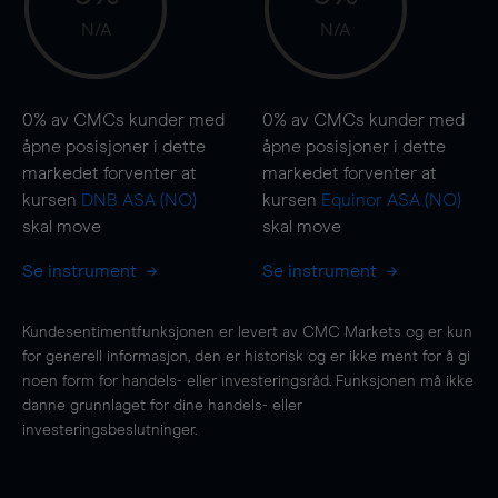
N/A
N/A
0%
av CMCs kunder med
0%
av CMCs kunder med
åpne posisjoner i dette
åpne posisjoner i dette
markedet forventer at
markedet forventer at
kursen
DNB ASA (NO)
kursen
Equinor ASA (NO)
skal
move
skal
move
Se instrument
Se instrument
Kundesentimentfunksjonen er levert av CMC Markets og er kun
for generell informasjon, den er historisk og er ikke ment for å gi
noen form for handels- eller investeringsråd. Funksjonen må ikke
danne grunnlaget for dine handels- eller
investeringsbeslutninger.