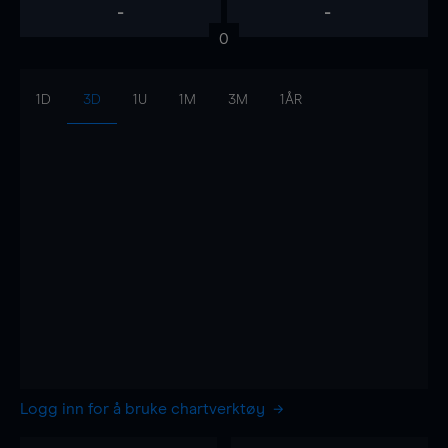
-
-
0
1D
3D
1U
1M
3M
1ÅR
Logg inn for å bruke chartverktøy