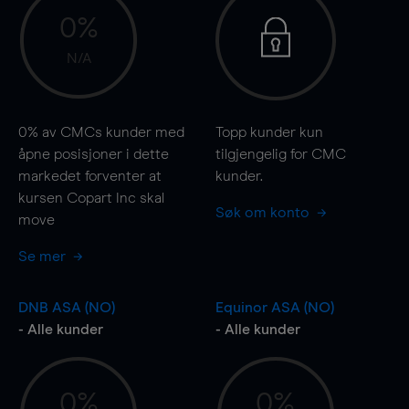
0%
N/A
0%
av CMCs kunder med
Topp kunder kun
åpne posisjoner i dette
tilgjengelig for CMC
markedet forventer at
kunder.
kursen Copart Inc skal
Søk om konto
move
Se mer
DNB ASA (NO)
Equinor ASA (NO)
- Alle kunder
- Alle kunder
0%
0%