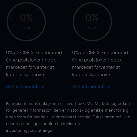
0%
0%
N/A
N/A
0%
av CMCs kunder med
0%
av CMCs kunder med
åpne posisjoner i dette
åpne posisjoner i dette
markedet forventer at
markedet forventer at
kursen
skal
move
kursen
skal
move
Se instrument
Se instrument
Kundesentimentfunksjonen er levert av CMC Markets og er kun
for generell informasjon, den er historisk og er ikke ment for å gi
noen form for handels- eller investeringsråd. Funksjonen må ikke
danne grunnlaget for dine handels- eller
investeringsbeslutninger.