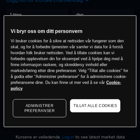
Logg inn for å bruke chartverktøy
1 time
dag
-
-
Vi bryr oss om ditt personvern
Vi bruker cookies for å sikre at nettsiden vår fungerer som den
7 dager
30 dager
skal, og for å forbedre tjenesten vår samler vi data for å forstå
-
-
hvordan folk bruker nettsiden. Ved å tillate cookies kan vi
forbedre opplevelsen din for eksempel ved å hjelpe deg med å
finne informasjon raskere, og skreddersy innhold eller
markedsføring etter dine preferanser. Velg "Tillat alle cookies" for
0
% av kunder er
på dette instrumentet
å godta eller "Administrer preferanser" for å administrere cookie-
preferansene dine. Du kan finne ut mer ved å se vår
Cookie-
policy
Søk om konto
ADMINISTRER
TILLAT ALLE COOKIES
PREFERANSER
Kursene er veiledende.
Log in
to see latest market data