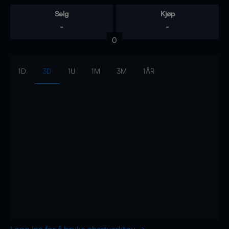
Selg
Kjøp
-
-
0
1D
3D
1U
1M
3M
1ÅR