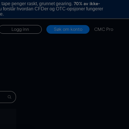
 tape penger raskt, grunnet gearing.
70% av ikke-
u forstår hvordan CFDer og OTC-opsjoner fungerer
e.
Logg inn
Søk om konto
CMC Pro