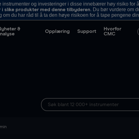
nstrumenter og investeringer i disse innebærer høy risiko for å
. Du bør vurdere om d
r i slike produkter med denne tilbyderen
g om du har råd til å ta den høye risikoen for å tape pengene din
Nyheter &
Hvorfor
Opplæring
Support
nalyse
CMC
 min