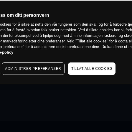
oss om ditt personvern
ookies for å sikre at nettsiden vår fungerer som den skal, og for å forbedre tj
ata for å forstå hvordan folk bruker nettsiden. Ved å tillate cookies kan vi for
n din for eksempel ved å hjelpe deg med å finne informasjon raskere, og skr
er markedsføring etter dine preferanser. Velg "Tillat alle cookies" for å godta el
er preferanser" for å administrere cookie-preferansene dine. Du kan finne ut 
-policy
ADMINISTRER PREFERANSER
TILLAT ALLE COOKIES