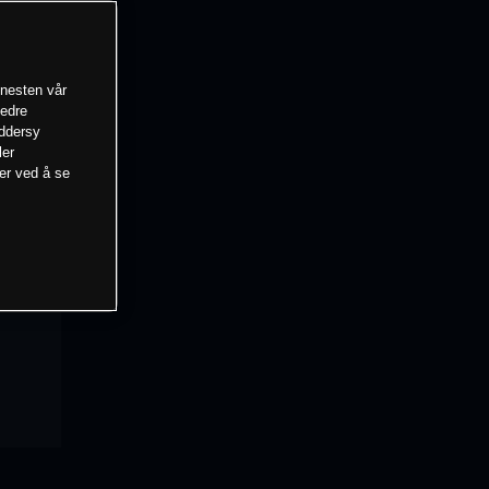
enesten vår
bedre
eddersy
ler
mer ved å se