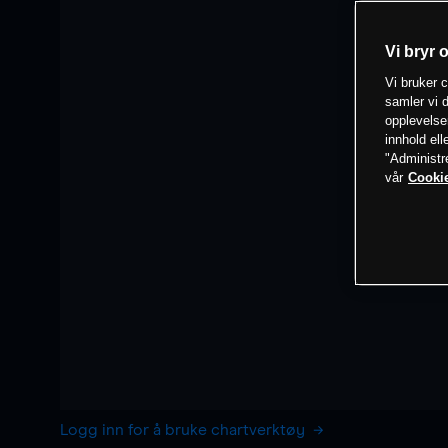
Vi bryr 
Vi bruker c
samler vi d
opplevelse
innhold ell
"Administr
vår
Cookie
Logg inn for å bruke chartverktøy