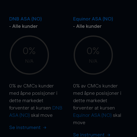
DNB ASA (NO)
Equinor ASA (NO)
- Alle kunder
- Alle kunder
0%
0%
N/A
N/A
0%
av CMCs kunder
0%
av CMCs kunder
med åpne posisjoner i
med åpne posisjoner i
dette markedet
dette markedet
forventer at kursen
DNB
forventer at kursen
ASA (NO)
skal
move
Equinor ASA (NO)
skal
move
Se instrument
Se instrument