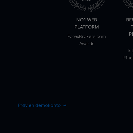
NO.1 WEB
BE
PLATFORM
P
ForexBrokers.com
Awards
In
Fina
Prøv en demokonto