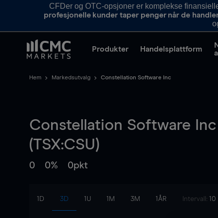
CFDer og OTC-opsjoner er komplekse finansielle i
profesjonelle kunder taper penger når de handle
o
Produkter
Handelsplattform
a
Hem
Markedsutvalg
Constellation Software Inc
Constellation Software Inc
(TSX:CSU)
0
0%
0pkt
1D
3D
1U
1M
3M
1ÅR
Intervall:
10