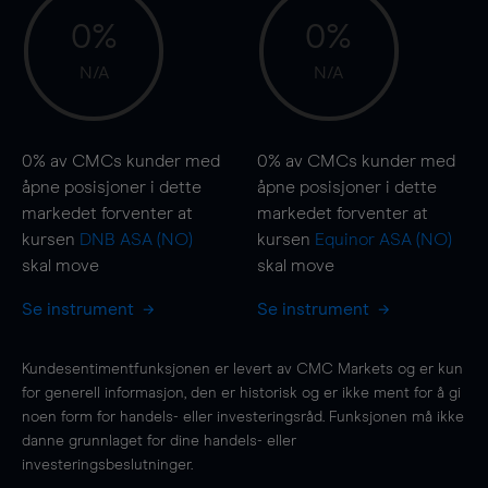
0%
0%
N/A
N/A
0%
av CMCs kunder med
0%
av CMCs kunder med
åpne posisjoner i dette
åpne posisjoner i dette
markedet forventer at
markedet forventer at
kursen
DNB ASA (NO)
kursen
Equinor ASA (NO)
skal
move
skal
move
Se instrument
Se instrument
Kundesentimentfunksjonen er levert av CMC Markets og er kun
for generell informasjon, den er historisk og er ikke ment for å gi
noen form for handels- eller investeringsråd. Funksjonen må ikke
danne grunnlaget for dine handels- eller
investeringsbeslutninger.