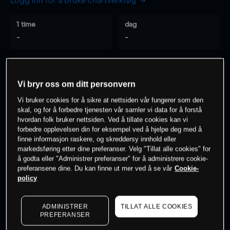
Logg inn for å bruke chartverktøy
1 time
dag
-
-
7 dager
30 dager
-
-
Vi bryr oss om ditt personvern
Vi bruker cookies for å sikre at nettsiden vår fungerer som den
skal, og for å forbedre tjenesten vår samler vi data for å forstå
hvordan folk bruker nettsiden. Ved å tillate cookies kan vi
0
% av kunder er
på dette instrumentet
forbedre opplevelsen din for eksempel ved å hjelpe deg med å
finne informasjon raskere, og skreddersy innhold eller
markedsføring etter dine preferanser. Velg "Tillat alle cookies" for
Søk om konto
å godta eller "Administrer preferanser" for å administrere cookie-
preferansene dine. Du kan finne ut mer ved å se vår
Cookie-
policy
ADMINISTRER
TILLAT ALLE COOKIES
PREFERANSER
Kursene er veiledende.
Log in
to see latest market data