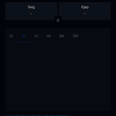
Selg
Kjøp
-
-
0
1D
3D
1U
1M
3M
1ÅR