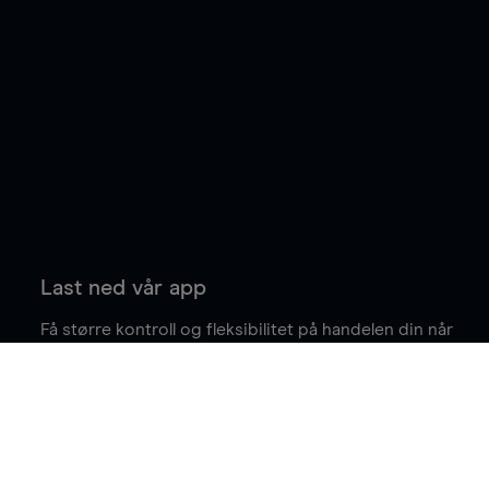
Last ned vår app
Få større kontroll og fleksibilitet på handelen din når
du er på farten.