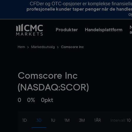
CFDer og OTC-opsjoner er komplekse finansielle i
profesjonelle kunder taper penger når de handle
o
Produkter
Handelsplattform
a
Hem
Markedsutvalg
Comscore Inc
Comscore Inc
(NASDAQ:SCOR)
0
0%
0pkt
1D
3D
1U
1M
3M
1ÅR
Intervall:
10