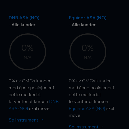
DNB ASA (NO)
Equinor ASA (NO)
- Alle kunder
- Alle kunder
0%
0%
N/A
N/A
0%
av CMCs kunder
0%
av CMCs kunder
med åpne posisjoner i
med åpne posisjoner i
dette markedet
dette markedet
forventer at kursen
DNB
forventer at kursen
ASA (NO)
skal
move
Equinor ASA (NO)
skal
move
Se instrument
Se instrument