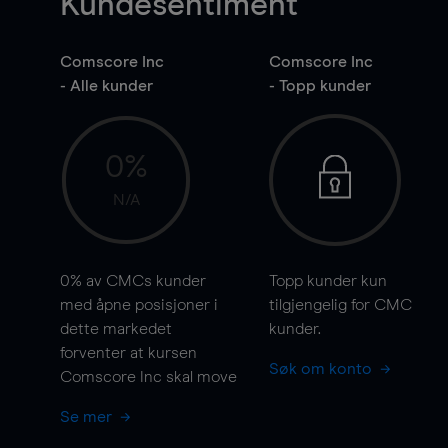
Kundesentiment
Comscore Inc
Comscore Inc
- Alle kunder
- Topp kunder
0%
N/A
0%
av CMCs kunder
Topp kunder kun
med åpne posisjoner i
tilgjengelig for CMC
dette markedet
kunder.
forventer at kursen
Søk om konto
Comscore Inc skal
move
Se mer