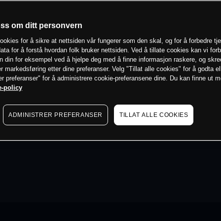
oss om ditt personvern
ookies for å sikre at nettsiden vår fungerer som den skal, og for å forbedre tj
ata for å forstå hvordan folk bruker nettsiden. Ved å tillate cookies kan vi for
n din for eksempel ved å hjelpe deg med å finne informasjon raskere, og skr
er markedsføring etter dine preferanser. Velg "Tillat alle cookies" for å godta el
er preferanser" for å administrere cookie-preferansene dine. Du kan finne ut 
-policy
ADMINISTRER PREFERANSER
TILLAT ALLE COOKIES