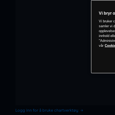
Vi bryr 
Vi bruker c
samler vi d
opplevelse
innhold ell
"Administr
vår
Cookie
Logg inn for å bruke chartverktøy