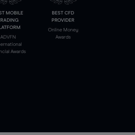
ST MOBILE
BEST CFD
TRADING
PROVIDER
LATFORM
Online Money
ADVFN
Awards
ternational
ncial Awards