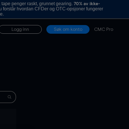
 tape penger raskt, grunnet gearing.
70% av ikke-
u forstår hvordan CFDer og OTC-opsjoner fungerer
e.
Logg inn
Søk om konto
CMC Pro