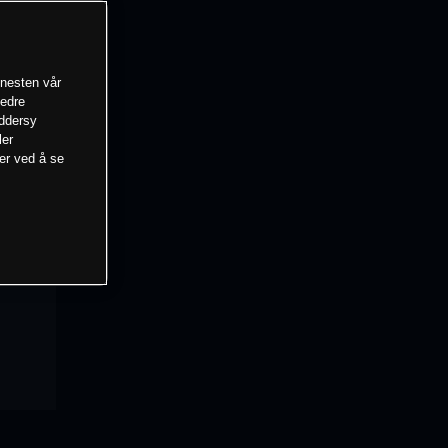
enesten vår
bedre
eddersy
ler
mer ved å se