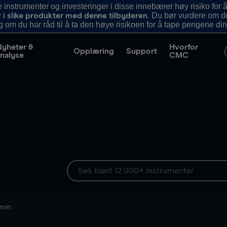
nstrumenter og investeringer i disse innebærer høy risiko for å
. Du bør vurdere om d
r i slike produkter med denne tilbyderen
g om du har råd til å ta den høye risikoen for å tape pengene din
Nyheter &
Hvorfor
Opplæring
Support
nalyse
CMC
 min