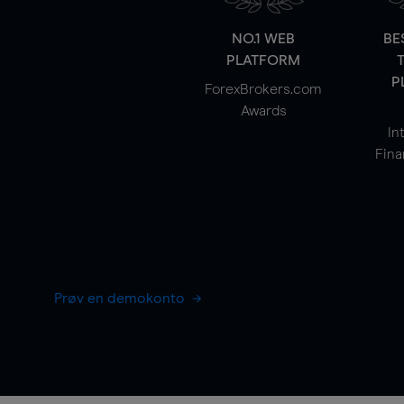
NO.1 WEB
BE
PLATFORM
P
ForexBrokers.com
Awards
In
Fina
Prøv en demokonto