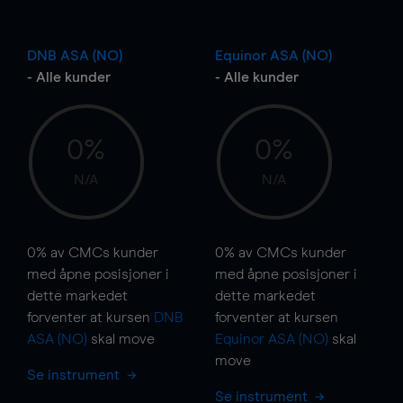
DNB ASA (NO)
Equinor ASA (NO)
- Alle kunder
- Alle kunder
0%
0%
N/A
N/A
0%
av CMCs kunder
0%
av CMCs kunder
med åpne posisjoner i
med åpne posisjoner i
dette markedet
dette markedet
forventer at kursen
DNB
forventer at kursen
ASA (NO)
skal
move
Equinor ASA (NO)
skal
move
Se instrument
Se instrument