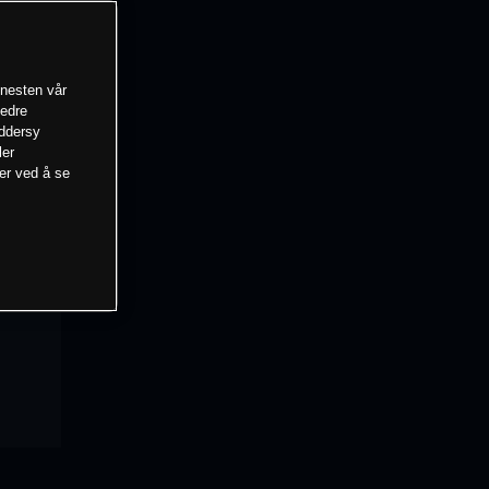
enesten vår
bedre
eddersy
ler
mer ved å se