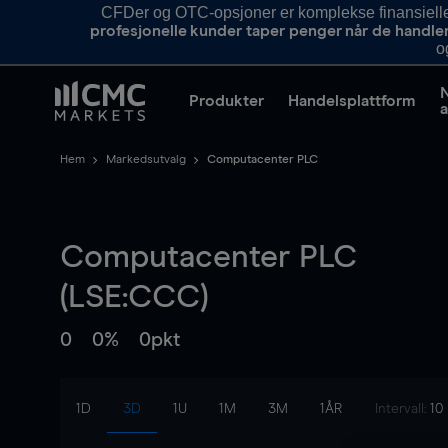
CFDer og OTC-opsjoner er komplekse finansielle i
profesjonelle kunder taper penger når de handle
o
Produkter
Handelsplattform
a
Hem
Markedsutvalg
Computacenter PLC
Computacenter PLC
(LSE:CCC)
0
0%
0pkt
1D
3D
1U
1M
3M
1ÅR
Intervall:
10