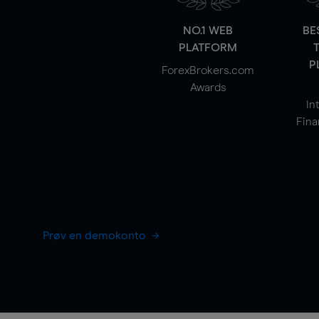
NO.1 WEB
BE
PLATFORM
P
ForexBrokers.com
Awards
In
Fina
Prøv en demokonto