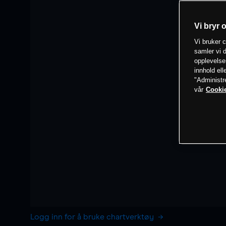
Vi bryr 
Vi bruker c
samler vi d
opplevelse
innhold ell
"Administr
vår
Cookie
Logg inn for å bruke chartverktøy