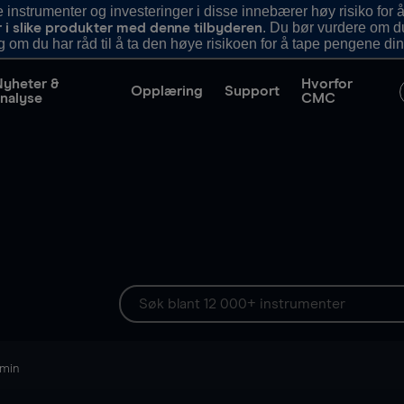
nstrumenter og investeringer i disse innebærer høy risiko for å
. Du bør vurdere om d
r i slike produkter med denne tilbyderen
g om du har råd til å ta den høye risikoen for å tape pengene din
Nyheter &
Hvorfor
Opplæring
Support
nalyse
CMC
 min