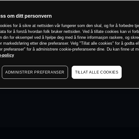
oss om ditt personvern
ookies for å sikre at nettsiden vår fungerer som den skal, og for å forbedre tj
ata for å forstå hvordan folk bruker nettsiden. Ved å tillate cookies kan vi for
n din for eksempel ved å hjelpe deg med å finne informasjon raskere, og skr
er markedsføring etter dine preferanser. Velg "Tillat alle cookies" for å godta el
er preferanser" for å administrere cookie-preferansene dine. Du kan finne ut 
-policy
ADMINISTRER PREFERANSER
TILLAT ALLE COOKIES