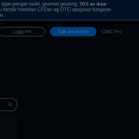
 tape penger raskt, grunnet gearing.
70% av ikke-
u forstår hvordan CFDer og OTC-opsjoner fungerer
e.
Logg inn
Søk om konto
CMC Pro