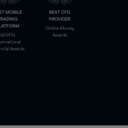
ST MOBILE
BEST CFD
TRADING
PROVIDER
LATFORM
Online Money
ADVFN
Awards
ternational
ncial Awards