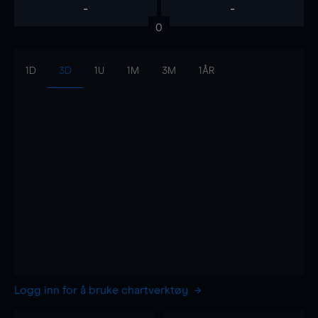
-
-
0
1D
3D
1U
1M
3M
1ÅR
Logg inn for å bruke chartverktøy