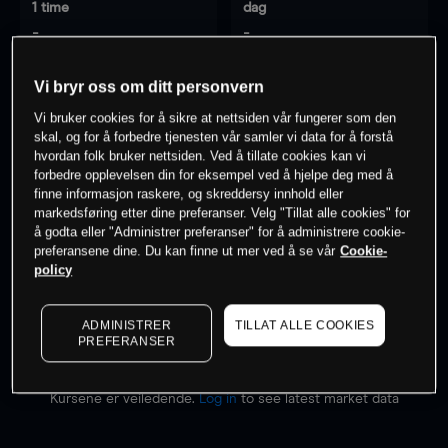
1 time
dag
-
-
Vi bryr oss om ditt personvern
7 dager
30 dager
-
-
Vi bruker cookies for å sikre at nettsiden vår fungerer som den
skal, og for å forbedre tjenesten vår samler vi data for å forstå
hvordan folk bruker nettsiden. Ved å tillate cookies kan vi
forbedre opplevelsen din for eksempel ved å hjelpe deg med å
finne informasjon raskere, og skreddersy innhold eller
0
% av kunder er
på dette instrumentet
markedsføring etter dine preferanser. Velg "Tillat alle cookies" for
å godta eller "Administrer preferanser" for å administrere cookie-
preferansene dine. Du kan finne ut mer ved å se vår
Cookie-
Søk om konto
policy
ADMINISTRER
TILLAT ALLE COOKIES
PREFERANSER
Kursene er veiledende.
Log in
to see latest market data