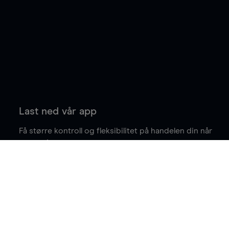
Last ned vår app
Få større kontroll og fleksibilitet på handelen din når
du er på farten.