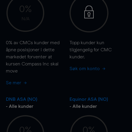
0%
N/A
0%
av CMCs kunder med
Topp kunder kun
åpne posisjoner i dette
tilgjengelig for CMC
markedet forventer at
kunder.
kursen Compass Inc skal
Søk om konto
move
Se mer
DNB ASA (NO)
Equinor ASA (NO)
- Alle kunder
- Alle kunder
0%
0%