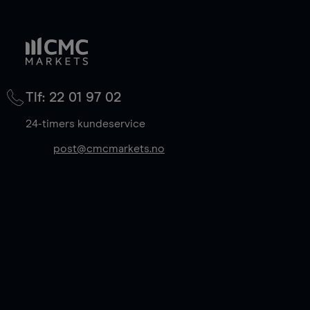
Dersom GSLOen ikke utløses refunderer vi 100%
risikoeksponering.
av den opprinnelige premien.
Du kan også rullere forwardposisjoner fremover
for å holde en handel åpen utover utløpsdatoen.
Tlf: 22 01 97 02
Når du rullerer en forwardposisjon til neste
kontrakt, realiseres gevinsten eller tapet ditt, og
24-timers kundeservice
du går inn i den nye handelen til midtkurs, og
sparer 50% av spreadkostnaden.
Les mer
post@cmcmarkets.no