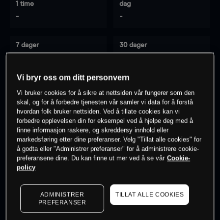
1 time
dag
-
-
7 dager
30 dager
-
-
Vi bryr oss om ditt personvern
Vi bruker cookies for å sikre at nettsiden vår fungerer som den
0
% av kunder er
på dette instrumentet
skal, og for å forbedre tjenesten vår samler vi data for å forstå
hvordan folk bruker nettsiden. Ved å tillate cookies kan vi
forbedre opplevelsen din for eksempel ved å hjelpe deg med å
finne informasjon raskere, og skreddersy innhold eller
Søk om konto
markedsføring etter dine preferanser. Velg "Tillat alle cookies" for
å godta eller "Administrer preferanser" for å administrere cookie-
preferansene dine. Du kan finne ut mer ved å se vår
Cookie-
policy
ADMINISTRER
TILLAT ALLE COOKIES
Kursene er veiledende.
Log in
to see latest market data
PREFERANSER