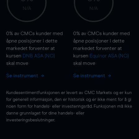
N/A
N/A
0%
av CMCs kunder med
0%
av CMCs kunder med
åpne posisjoner i dette
åpne posisjoner i dette
markedet forventer at
markedet forventer at
kursen
DNB ASA (NO)
kursen
Equinor ASA (NO)
skal
move
skal
move
Se instrument
Se instrument
Kundesentimentfunksjonen er levert av CMC Markets og er kun
for generell informasjon, den er historisk og er ikke ment for å gi
noen form for handels- eller investeringsråd. Funksjonen må ikke
danne grunnlaget for dine handels- eller
investeringsbeslutninger.