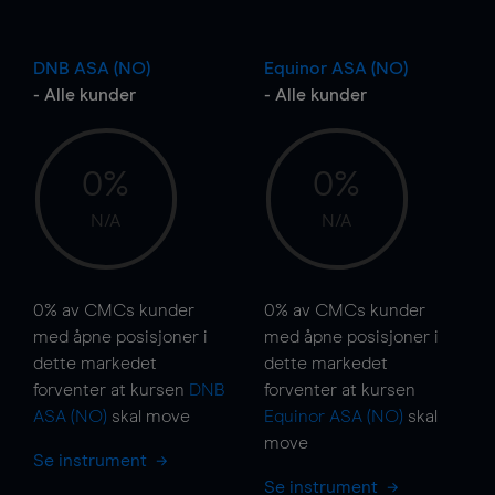
DNB ASA (NO)
Equinor ASA (NO)
- Alle kunder
- Alle kunder
0%
0%
N/A
N/A
0%
av CMCs kunder
0%
av CMCs kunder
med åpne posisjoner i
med åpne posisjoner i
dette markedet
dette markedet
forventer at kursen
DNB
forventer at kursen
ASA (NO)
skal
move
Equinor ASA (NO)
skal
move
Se instrument
Se instrument