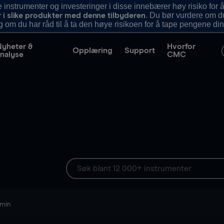
nstrumenter og investeringer i disse innebærer høy risiko for å
. Du bør vurdere om d
r i slike produkter med denne tilbyderen
g om du har råd til å ta den høye risikoen for å tape pengene din
Nyheter &
Hvorfor
Opplæring
Support
nalyse
CMC
 min