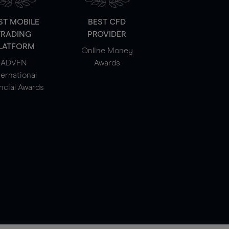
ST MOBILE
BEST CFD
TRADING
PROVIDER
LATFORM
Online Money
ADVFN
Awards
ternational
ncial Awards