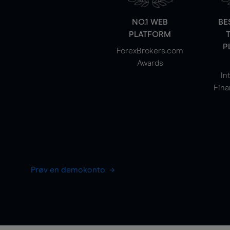
NO.1 WEB
BE
PLATFORM
P
ForexBrokers.com
Awards
In
Fina
Prøv en demokonto