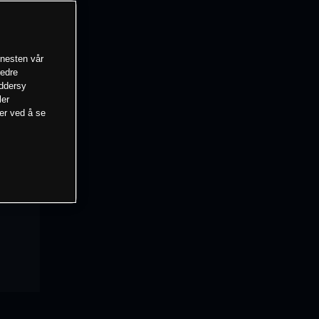
enesten vår
bedre
eddersy
ler
mer ved å se