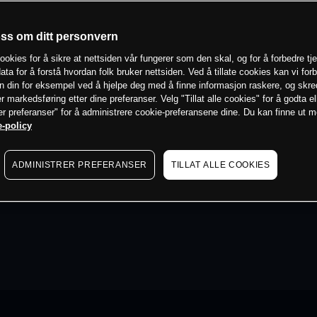
oss om ditt personvern
ookies for å sikre at nettsiden vår fungerer som den skal, og for å forbedre tj
ata for å forstå hvordan folk bruker nettsiden. Ved å tillate cookies kan vi for
n din for eksempel ved å hjelpe deg med å finne informasjon raskere, og skr
er markedsføring etter dine preferanser. Velg "Tillat alle cookies" for å godta el
er preferanser" for å administrere cookie-preferansene dine. Du kan finne ut 
-policy
ADMINISTRER PREFERANSER
TILLAT ALLE COOKIES