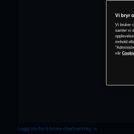
Vi bryr 
Vi bruker c
samler vi d
opplevelse
innhold ell
"Administr
vår
Cookie
Logg inn for å bruke chartverktøy