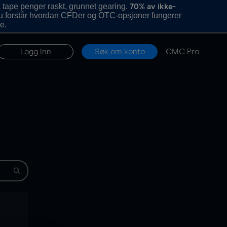
 tape penger raskt, grunnet gearing.
70% av ikke-
u forstår hvordan CFDer og OTC-opsjoner fungerer
e.
Logg inn
Søk om konto
CMC Pro