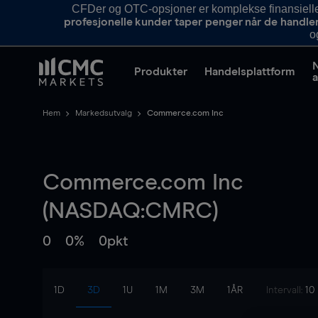
CFDer og OTC-opsjoner er komplekse finansielle i
profesjonelle kunder taper penger når de handle
o
Produkter
Handelsplattform
a
Hem
Markedsutvalg
Commerce.com Inc
Commerce.com Inc
(NASDAQ:CMRC)
0
0%
0pkt
1D
3D
1U
1M
3M
1ÅR
Intervall:
10