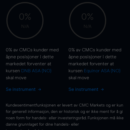
0%
0%
N/A
N/A
0%
av CMCs kunder med
0%
av CMCs kunder med
åpne posisjoner i dette
åpne posisjoner i dette
markedet forventer at
markedet forventer at
kursen
DNB ASA (NO)
kursen
Equinor ASA (NO)
skal
move
skal
move
Se instrument
Se instrument
Kundesentimentfunksjonen er levert av CMC Markets og er kun
for generell informasjon, den er historisk og er ikke ment for å gi
noen form for handels- eller investeringsråd. Funksjonen må ikke
danne grunnlaget for dine handels- eller