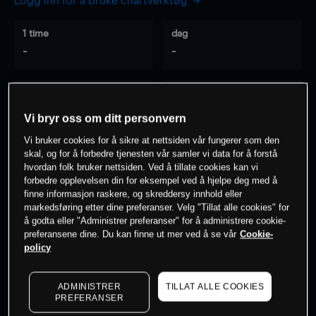
Logg inn for å bruke chartverktøy
1 time
dag
-
-
7 dager
30 dager
-
-
Vi bryr oss om ditt personvern
Vi bruker cookies for å sikre at nettsiden vår fungerer som den
skal, og for å forbedre tjenesten vår samler vi data for å forstå
hvordan folk bruker nettsiden. Ved å tillate cookies kan vi
0
% av kunder er
på dette instrumentet
forbedre opplevelsen din for eksempel ved å hjelpe deg med å
finne informasjon raskere, og skreddersy innhold eller
markedsføring etter dine preferanser. Velg "Tillat alle cookies" for
Søk om konto
å godta eller "Administrer preferanser" for å administrere cookie-
preferansene dine. Du kan finne ut mer ved å se vår
Cookie-
policy
ADMINISTRER
TILLAT ALLE COOKIES
PREFERANSER
Kursene er veiledende.
Log in
to see latest market data