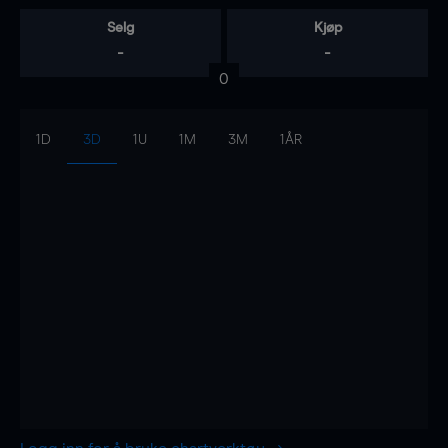
Selg
Kjøp
-
-
0
1D
3D
1U
1M
3M
1ÅR