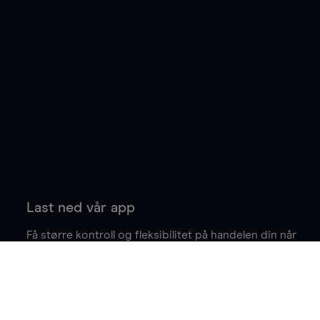
Last ned vår app
Få større kontroll og fleksibilitet på handelen din når
du er på farten.