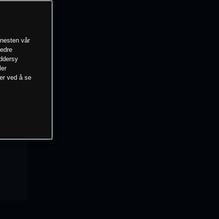
enesten vår
bedre
eddersy
ler
mer ved å se