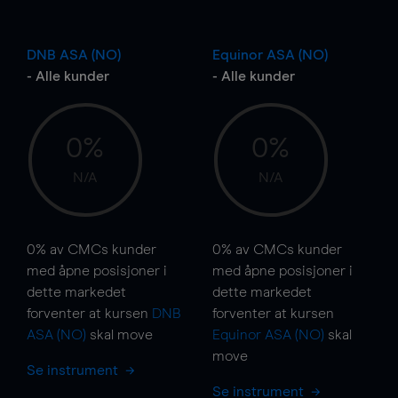
DNB ASA (NO)
Equinor ASA (NO)
- Alle kunder
- Alle kunder
0%
0%
N/A
N/A
0%
av CMCs kunder
0%
av CMCs kunder
med åpne posisjoner i
med åpne posisjoner i
dette markedet
dette markedet
forventer at kursen
DNB
forventer at kursen
ASA (NO)
skal
move
Equinor ASA (NO)
skal
move
Se instrument
Se instrument