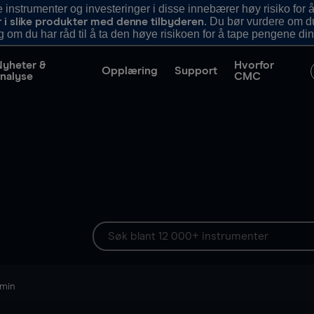
nstrumenter og investeringer i disse innebærer høy risiko for å
. Du bør vurdere om d
r i slike produkter med denne tilbyderen
g om du har råd til å ta den høye risikoen for å tape pengene din
Nyheter &
Hvorfor
Opplæring
Support
nalyse
CMC
 min