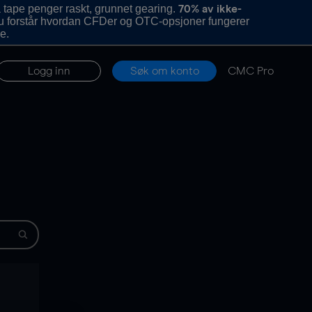
 tape penger raskt, grunnet gearing.
70% av ikke-
u forstår hvordan CFDer og OTC-opsjoner fungerer
e.
Logg inn
Søk om konto
CMC Pro