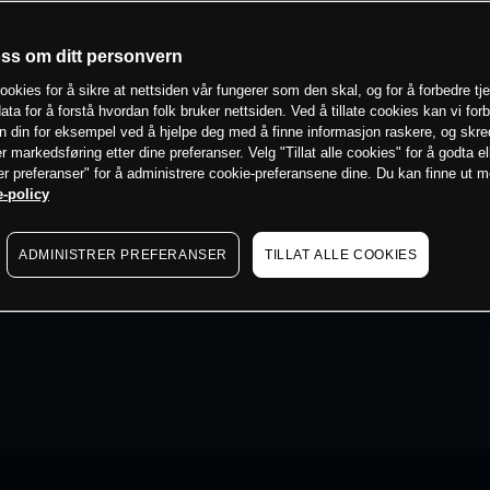
oss om ditt personvern
ookies for å sikre at nettsiden vår fungerer som den skal, og for å forbedre tj
ata for å forstå hvordan folk bruker nettsiden. Ved å tillate cookies kan vi for
n din for eksempel ved å hjelpe deg med å finne informasjon raskere, og skr
er markedsføring etter dine preferanser. Velg "Tillat alle cookies" for å godta el
er preferanser" for å administrere cookie-preferansene dine. Du kan finne ut 
-policy
ADMINISTRER PREFERANSER
TILLAT ALLE COOKIES