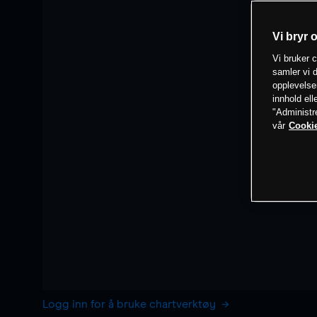
Vi bryr 
Vi bruker c
samler vi d
opplevelse
innhold ell
"Administr
vår
Cookie
Logg inn for å bruke chartverktøy