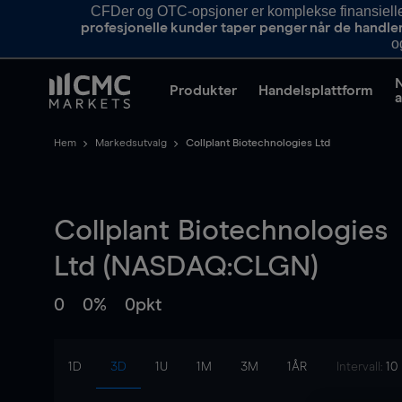
CFDer og OTC-opsjoner er komplekse finansielle i
profesjonelle kunder taper penger når de handle
o
Produkter
Handelsplattform
a
Hem
Markedsutvalg
Collplant Biotechnologies Ltd
Collplant Biotechnologies
Ltd (NASDAQ:CLGN)
0
0%
0pkt
1D
3D
1U
1M
3M
1ÅR
Intervall:
10