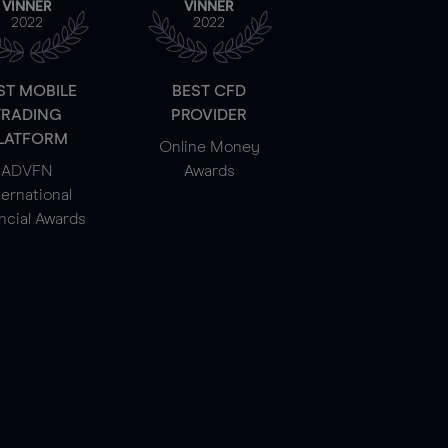
VINNER
VINNER
2022
2022
ST MOBILE
BEST CFD
TRADING
PROVIDER
LATFORM
Online Money
ADVFN
Awards
ternational
ncial Awards