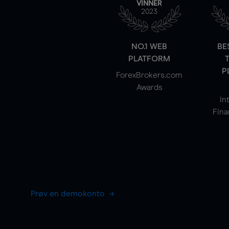
VINNER
2023
NO.1 WEB
BE
PLATFORM
P
ForexBrokers.com
Awards
In
Fina
Prøv en demokonto