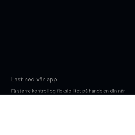
Last ned vår app
Få større kontroll og fleksibilitet på handelen din når
du er på farten.