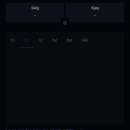
Selg
Kjøp
-
-
0
1D
3D
1U
1M
3M
1ÅR