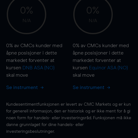
0%
0%
N/A
N/A
0%
av CMCs kunder med
0%
av CMCs kunder med
åpne posisjoner i dette
åpne posisjoner i dette
markedet forventer at
markedet forventer at
kursen
DNB ASA (NO)
kursen
Equinor ASA (NO)
skal
move
skal
move
Se instrument
Se instrument
Kundesentimentfunksjonen er levert av CMC Markets og er kun
for generell informasjon, den er historisk og er ikke ment for å gi
noen form for handels- eller investeringsråd. Funksjonen må ikke
danne grunnlaget for dine handels- eller
investeringsbeslutninger.