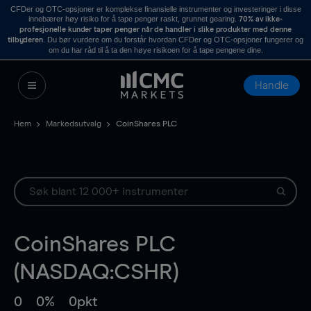
CFDer og OTC-opsjoner er komplekse finansielle instrumenter og investeringer i disse
innebærer høy risiko for å tape penger raskt, grunnet gearing.
70% av ikke-
profesjonelle kunder taper penger når de handler i slike produkter med denne
. Du bør vurdere om du forstår hvordan CFDer og OTC-opsjoner fungerer og
tilbyderen
om du har råd til å ta den høye risikoen for å tape pengene dine.
Handle
Hem
Markedsutvalg
CoinShares PLC
CoinShares PLC
(NASDAQ:CSHR)
0
0%
0pkt