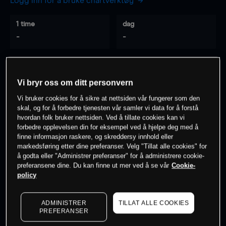
Logg inn for å bruke chartverktøy
1 time
dag
-
-
7 dager
30 dager
-
-
Vi bryr oss om ditt personvern
Vi bruker cookies for å sikre at nettsiden vår fungerer som den
skal, og for å forbedre tjenesten vår samler vi data for å forstå
hvordan folk bruker nettsiden. Ved å tillate cookies kan vi
0
% av kunder er
på dette instrumentet
forbedre opplevelsen din for eksempel ved å hjelpe deg med å
finne informasjon raskere, og skreddersy innhold eller
markedsføring etter dine preferanser. Velg "Tillat alle cookies" for
Søk om konto
å godta eller "Administrer preferanser" for å administrere cookie-
preferansene dine. Du kan finne ut mer ved å se vår
Cookie-
policy
ADMINISTRER
TILLAT ALLE COOKIES
PREFERANSER
Kursene er veiledende.
Log in
to see latest market data