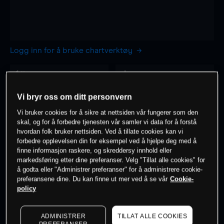
Logg inn for å bruke chartverktøy
1 time
dag
-
-
Vi bryr oss om ditt personvern
Vi bruker cookies for å sikre at nettsiden vår fungerer som den
7 dager
30 dager
skal, og for å forbedre tjenesten vår samler vi data for å forstå
-
-
hvordan folk bruker nettsiden. Ved å tillate cookies kan vi
forbedre opplevelsen din for eksempel ved å hjelpe deg med å
finne informasjon raskere, og skreddersy innhold eller
markedsføring etter dine preferanser. Velg "Tillat alle cookies" for
å godta eller "Administrer preferanser" for å administrere cookie-
0
% av kunder er
på dette instrumentet
preferansene dine. Du kan finne ut mer ved å se vår
Cookie-
policy
Søk om konto
ADMINISTRER
TILLAT ALLE COOKIES
PREFERANSER