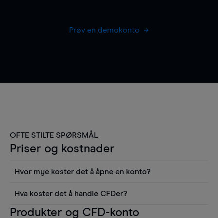
Prøv en demokonto
OFTE STILTE SPØRSMÅL
Priser og kostnader
Hvor mye koster det å åpne en konto?
Det koster ingenting å åpne en konto, men du må
Hva koster det å handle CFDer?
gjøre et innskudd for å kunne ta en posisjon i
Det er en rekke kostnader å tenke på når man
Produkter og CFD-konto
markedet. Fra kontoen din kan du se