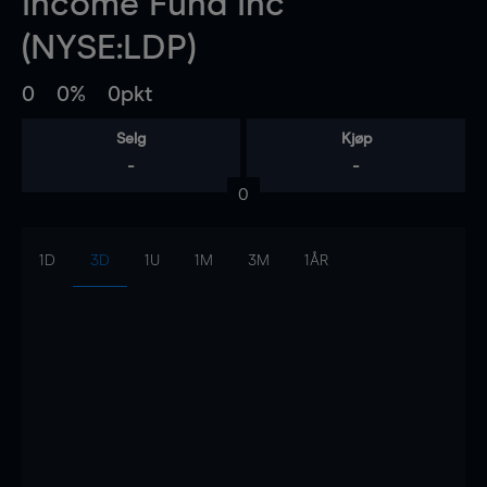
Income Fund Inc
(NYSE:LDP)
0
0%
0pkt
Selg
Kjøp
-
-
0
1D
3D
1U
1M
3M
1ÅR