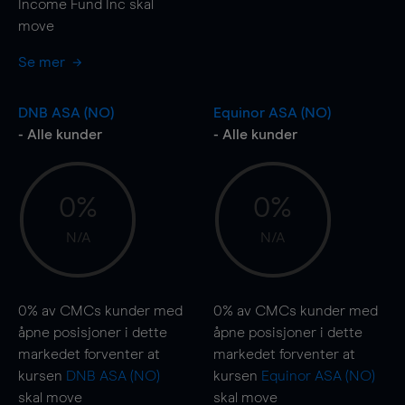
Income Fund Inc skal
move
Se mer
DNB ASA (NO)
Equinor ASA (NO)
- Alle kunder
- Alle kunder
0%
0%
N/A
N/A
0%
av CMCs kunder med
0%
av CMCs kunder med
åpne posisjoner i dette
åpne posisjoner i dette
markedet forventer at
markedet forventer at
kursen
DNB ASA (NO)
kursen
Equinor ASA (NO)
skal
move
skal
move