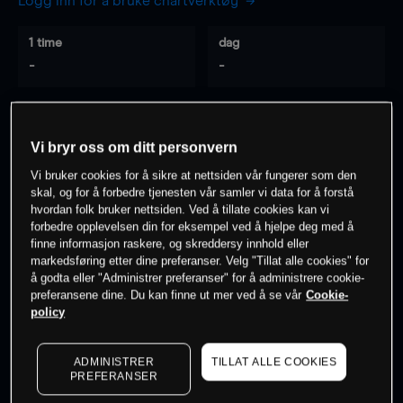
Logg inn for å bruke chartverktøy
1 time
dag
-
-
7 dager
30 dager
-
-
Vi bryr oss om ditt personvern
Vi bruker cookies for å sikre at nettsiden vår fungerer som den
skal, og for å forbedre tjenesten vår samler vi data for å forstå
hvordan folk bruker nettsiden. Ved å tillate cookies kan vi
0
% av kunder er
på dette instrumentet
forbedre opplevelsen din for eksempel ved å hjelpe deg med å
finne informasjon raskere, og skreddersy innhold eller
markedsføring etter dine preferanser. Velg "Tillat alle cookies" for
Søk om konto
å godta eller "Administrer preferanser" for å administrere cookie-
preferansene dine. Du kan finne ut mer ved å se vår
Cookie-
policy
ADMINISTRER
TILLAT ALLE COOKIES
PREFERANSER
Kursene er veiledende.
Log in
to see latest market data