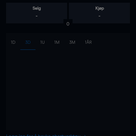
Selg
Kjøp
-
-
0
1D
3D
1U
1M
3M
1ÅR