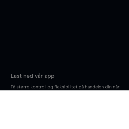
Last ned vår app
Få større kontroll og fleksibilitet på handelen din når
du er på farten.