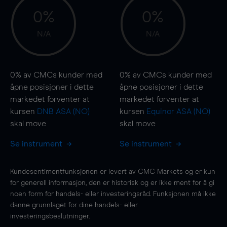
0%
0%
N/A
N/A
0%
av CMCs kunder med
0%
av CMCs kunder med
åpne posisjoner i dette
åpne posisjoner i dette
markedet forventer at
markedet forventer at
kursen
DNB ASA (NO)
kursen
Equinor ASA (NO)
skal
move
skal
move
Se instrument
Se instrument
Kundesentimentfunksjonen er levert av CMC Markets og er kun
for generell informasjon, den er historisk og er ikke ment for å gi
noen form for handels- eller investeringsråd. Funksjonen må ikke
danne grunnlaget for dine handels- eller
investeringsbeslutninger.