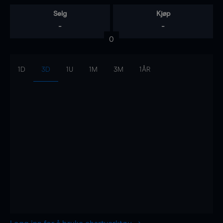
Selg
Kjøp
-
-
0
1D
3D
1U
1M
3M
1ÅR