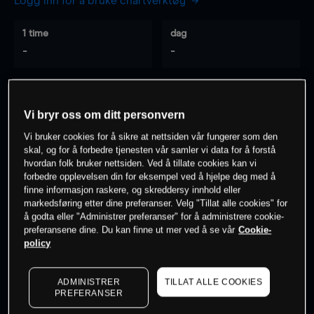
Logg inn for å bruke chartverktøy
1 time
dag
-
-
7 dager
30 dager
-
-
Vi bryr oss om ditt personvern
Vi bruker cookies for å sikre at nettsiden vår fungerer som den
skal, og for å forbedre tjenesten vår samler vi data for å forstå
hvordan folk bruker nettsiden. Ved å tillate cookies kan vi
0
% av kunder er
på dette instrumentet
forbedre opplevelsen din for eksempel ved å hjelpe deg med å
finne informasjon raskere, og skreddersy innhold eller
markedsføring etter dine preferanser. Velg "Tillat alle cookies" for
Søk om konto
å godta eller "Administrer preferanser" for å administrere cookie-
preferansene dine. Du kan finne ut mer ved å se vår
Cookie-
policy
ADMINISTRER
TILLAT ALLE COOKIES
PREFERANSER
Kursene er veiledende.
Log in
to see latest market data