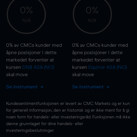
0%
0%
N/A
N/A
0%
av CMCs kunder med
0%
av CMCs kunder med
åpne posisjoner i dette
åpne posisjoner i dette
markedet forventer at
markedet forventer at
kursen
DNB ASA (NO)
kursen
Equinor ASA (NO)
skal
move
skal
move
Se instrument
Se instrument
Kundesentimentfunksjonen er levert av CMC Markets og er kun
for generell informasjon, den er historisk og er ikke ment for å gi
noen form for handels- eller investeringsråd. Funksjonen må ikke
danne grunnlaget for dine handels- eller
investeringsbeslutninger.