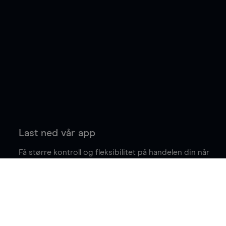
Last ned vår app
Få større kontroll og fleksibilitet på handelen din når
du er på farten.