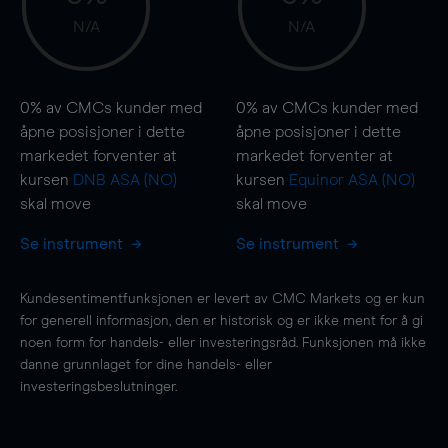
N/A
N/A
0%
av CMCs kunder med
0%
av CMCs kunder med
åpne posisjoner i dette
åpne posisjoner i dette
markedet forventer at
markedet forventer at
kursen
DNB ASA (NO)
kursen
Equinor ASA (NO)
skal
move
skal
move
Se instrument
Se instrument
Kundesentimentfunksjonen er levert av CMC Markets og er kun
for generell informasjon, den er historisk og er ikke ment for å gi
noen form for handels- eller investeringsråd. Funksjonen må ikke
danne grunnlaget for dine handels- eller
investeringsbeslutninger.