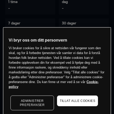
1 time
dag
-
-
7 dager
30 dager
-
-
Vi bryr oss om ditt personvern
Vi bruker cookies for å sikre at nettsiden vår fungerer som den
0
% av kunder er
på dette instrumentet
skal, og for å forbedre tjenesten vår samler vi data for å forstå
hvordan folk bruker nettsiden. Ved å tillate cookies kan vi
forbedre opplevelsen din for eksempel ved å hjelpe deg med å
finne informasjon raskere, og skreddersy innhold eller
Søk om konto
markedsføring etter dine preferanser. Velg "Tillat alle cookies" for
å godta eller "Administrer preferanser" for å administrere cookie-
preferansene dine. Du kan finne ut mer ved å se vår
Cookie-
policy
ADMINISTRER
TILLAT ALLE COOKIES
Kursene er veiledende.
Log in
to see latest market data
PREFERANSER