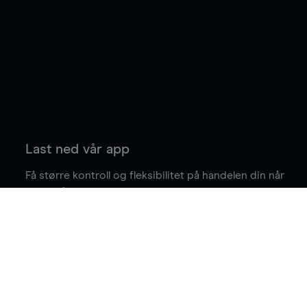
Last ned vår app
Få større kontroll og fleksibilitet på handelen din når
du er på farten.