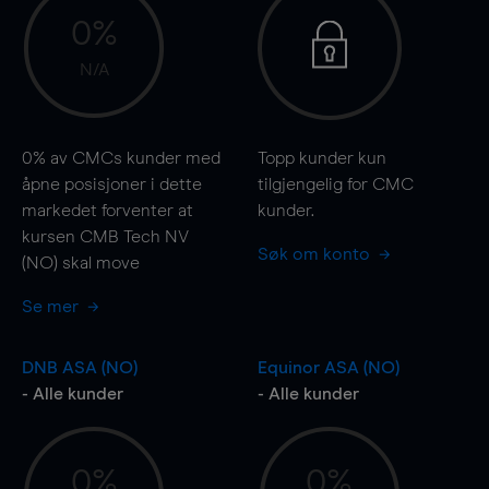
0%
N/A
0%
av CMCs kunder med
Topp kunder kun
åpne posisjoner i dette
tilgjengelig for CMC
markedet forventer at
kunder.
kursen CMB Tech NV
Søk om konto
(NO) skal
move
Se mer
DNB ASA (NO)
Equinor ASA (NO)
- Alle kunder
- Alle kunder
0%
0%