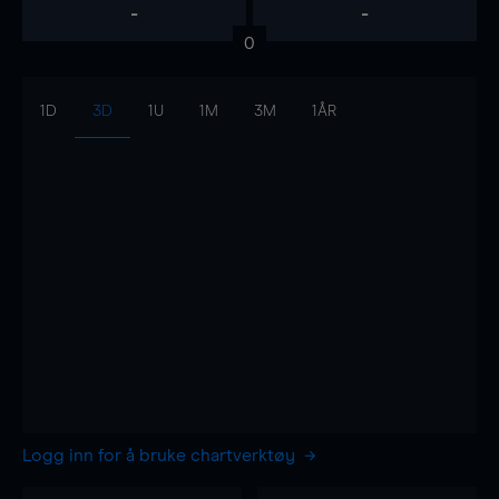
-
-
0
1D
3D
1U
1M
3M
1ÅR
Logg inn for å bruke chartverktøy