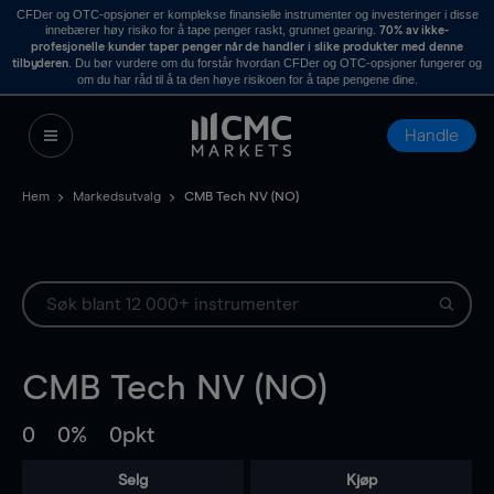
CFDer og OTC-opsjoner er komplekse finansielle instrumenter og investeringer i disse
innebærer høy risiko for å tape penger raskt, grunnet gearing.
70% av ikke-
profesjonelle kunder taper penger når de handler i slike produkter med denne
. Du bør vurdere om du forstår hvordan CFDer og OTC-opsjoner fungerer og
tilbyderen
om du har råd til å ta den høye risikoen for å tape pengene dine.
Handle
Hem
Markedsutvalg
CMB Tech NV (NO)
CMB Tech NV (NO)
0
0%
0pkt
Selg
Kjøp