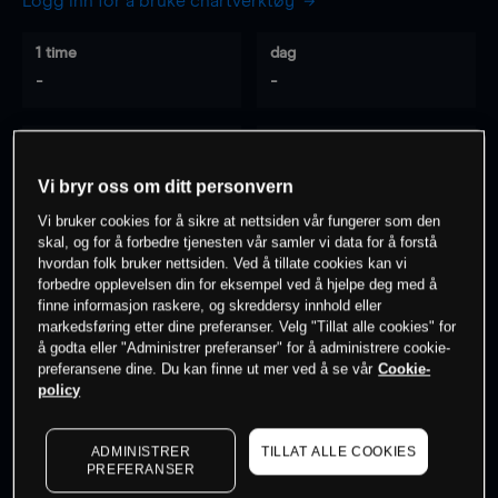
Logg inn for å bruke chartverktøy
1 time
dag
-
-
7 dager
30 dager
-
-
Vi bryr oss om ditt personvern
Vi bruker cookies for å sikre at nettsiden vår fungerer som den
skal, og for å forbedre tjenesten vår samler vi data for å forstå
hvordan folk bruker nettsiden. Ved å tillate cookies kan vi
0
% av kunder er
på dette instrumentet
forbedre opplevelsen din for eksempel ved å hjelpe deg med å
finne informasjon raskere, og skreddersy innhold eller
markedsføring etter dine preferanser. Velg "Tillat alle cookies" for
Søk om konto
å godta eller "Administrer preferanser" for å administrere cookie-
preferansene dine. Du kan finne ut mer ved å se vår
Cookie-
policy
ADMINISTRER
TILLAT ALLE COOKIES
PREFERANSER
Kursene er veiledende.
Log in
to see latest market data