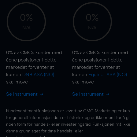
0%
0%
N/A
N/A
0%
av CMCs kunder med
0%
av CMCs kunder med
åpne posisjoner i dette
åpne posisjoner i dette
markedet forventer at
markedet forventer at
kursen
DNB ASA (NO)
kursen
Equinor ASA (NO)
skal
move
skal
move
Se instrument
Se instrument
Kundesentimentfunksjonen er levert av CMC Markets og er kun
for generell informasjon, den er historisk og er ikke ment for å gi
noen form for handels- eller investeringsråd. Funksjonen må ikke
danne grunnlaget for dine handels- eller