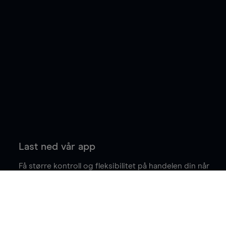
Last ned vår app
Få større kontroll og fleksibilitet på handelen din når
du er på farten.