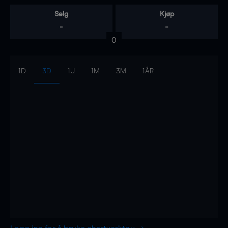
Selg
Kjøp
-
-
0
1D
3D
1U
1M
3M
1ÅR