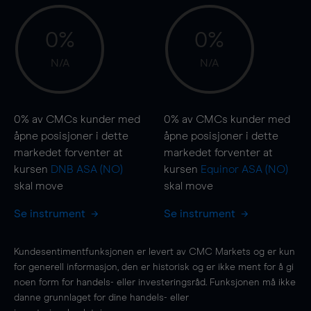
0%
0%
N/A
N/A
0%
av CMCs kunder med
0%
av CMCs kunder med
åpne posisjoner i dette
åpne posisjoner i dette
markedet forventer at
markedet forventer at
kursen
DNB ASA (NO)
kursen
Equinor ASA (NO)
skal
move
skal
move
Se instrument
Se instrument
Kundesentimentfunksjonen er levert av CMC Markets og er kun
for generell informasjon, den er historisk og er ikke ment for å gi
noen form for handels- eller investeringsråd. Funksjonen må ikke
danne grunnlaget for dine handels- eller