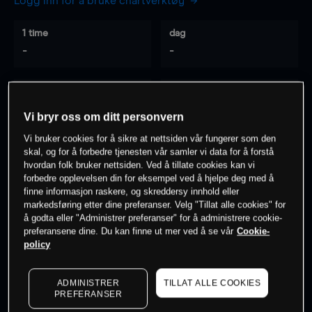
Logg inn for å bruke chartverktøy
1 time
dag
-
-
7 dager
30 dager
-
-
Vi bryr oss om ditt personvern
Vi bruker cookies for å sikre at nettsiden vår fungerer som den
skal, og for å forbedre tjenesten vår samler vi data for å forstå
hvordan folk bruker nettsiden. Ved å tillate cookies kan vi
0
% av kunder er
på dette instrumentet
forbedre opplevelsen din for eksempel ved å hjelpe deg med å
finne informasjon raskere, og skreddersy innhold eller
markedsføring etter dine preferanser. Velg "Tillat alle cookies" for
Søk om konto
å godta eller "Administrer preferanser" for å administrere cookie-
preferansene dine. Du kan finne ut mer ved å se vår
Cookie-
policy
ADMINISTRER
TILLAT ALLE COOKIES
PREFERANSER
Kursene er veiledende.
Log in
to see latest market data