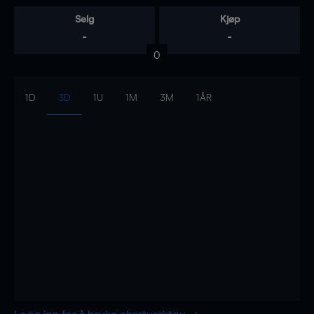
Selg
Kjøp
-
-
0
1D
3D
1U
1M
3M
1ÅR