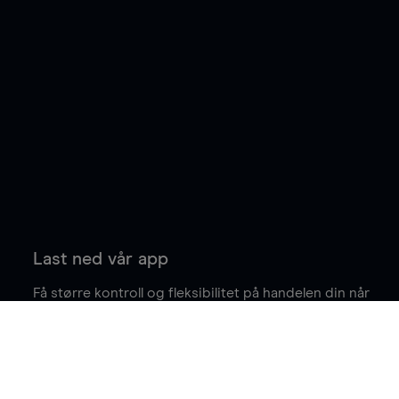
Last ned vår app
Få større kontroll og fleksibilitet på handelen din når
du er på farten.