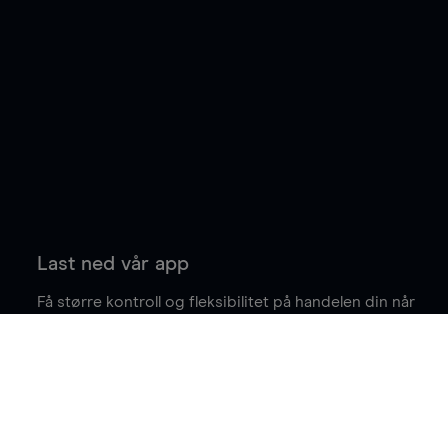
Last ned vår app
Få større kontroll og fleksibilitet på handelen din når
du er på farten.