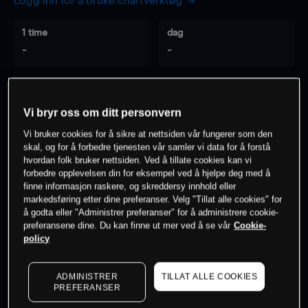
Logg inn for å bruke chartverktøy
1 time
dag
-
-
7 dager
30 dager
-
-
Vi bryr oss om ditt personvern
Vi bruker cookies for å sikre at nettsiden vår fungerer som den
skal, og for å forbedre tjenesten vår samler vi data for å forstå
hvordan folk bruker nettsiden. Ved å tillate cookies kan vi
0
% av kunder er
på dette instrumentet
forbedre opplevelsen din for eksempel ved å hjelpe deg med å
finne informasjon raskere, og skreddersy innhold eller
markedsføring etter dine preferanser. Velg "Tillat alle cookies" for
Søk om konto
å godta eller "Administrer preferanser" for å administrere cookie-
preferansene dine. Du kan finne ut mer ved å se vår
Cookie-
policy
ADMINISTRER
TILLAT ALLE COOKIES
PREFERANSER
Kursene er veiledende.
Log in
to see latest market data