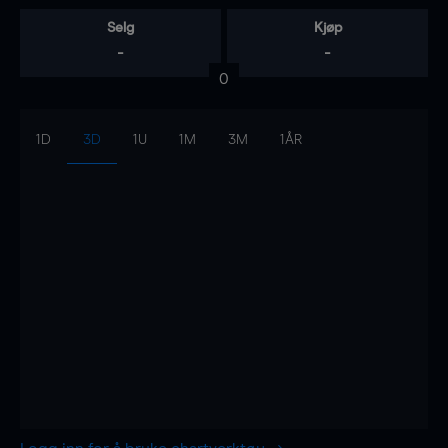
Selg
Kjøp
-
-
0
1D
3D
1U
1M
3M
1ÅR