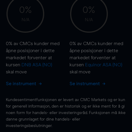
0%
0%
N/A
N/A
0%
av CMCs kunder med
0%
av CMCs kunder med
åpne posisjoner i dette
åpne posisjoner i dette
markedet forventer at
markedet forventer at
kursen
DNB ASA (NO)
kursen
Equinor ASA (NO)
skal
move
skal
move
Se instrument
Se instrument
Kundesentimentfunksjonen er levert av CMC Markets og er kun
for generell informasjon, den er historisk og er ikke ment for å gi
noen form for handels- eller investeringsråd. Funksjonen må ikke
danne grunnlaget for dine handels- eller
investeringsbeslutninger.