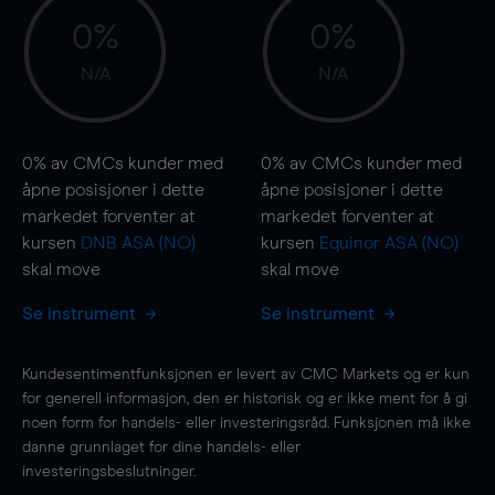
0%
0%
N/A
N/A
0%
av CMCs kunder med
0%
av CMCs kunder med
åpne posisjoner i dette
åpne posisjoner i dette
markedet forventer at
markedet forventer at
kursen
DNB ASA (NO)
kursen
Equinor ASA (NO)
skal
move
skal
move
Se instrument
Se instrument
Kundesentimentfunksjonen er levert av CMC Markets og er kun
for generell informasjon, den er historisk og er ikke ment for å gi
noen form for handels- eller investeringsråd. Funksjonen må ikke
danne grunnlaget for dine handels- eller
investeringsbeslutninger.