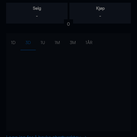
Selg
Kjøp
-
-
0
1D
3D
1U
1M
3M
1ÅR