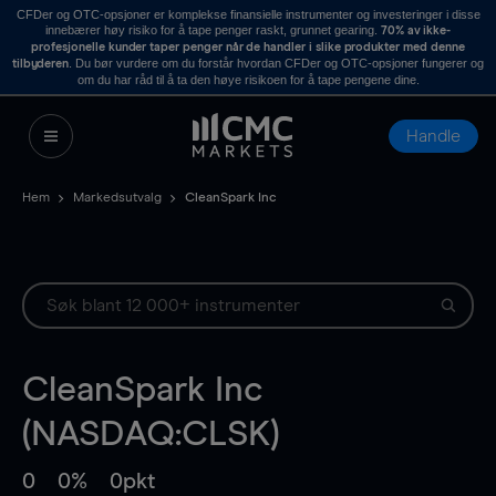
CFDer og OTC-opsjoner er komplekse finansielle instrumenter og investeringer i disse
innebærer høy risiko for å tape penger raskt, grunnet gearing.
70% av ikke-
profesjonelle kunder taper penger når de handler i slike produkter med denne
. Du bør vurdere om du forstår hvordan CFDer og OTC-opsjoner fungerer og
tilbyderen
om du har råd til å ta den høye risikoen for å tape pengene dine.
Handle
Hem
Markedsutvalg
CleanSpark Inc
CleanSpark Inc
(NASDAQ:CLSK)
0
0%
0pkt