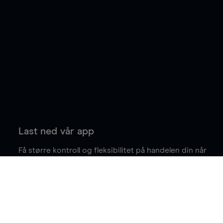
Last ned vår app
Få større kontroll og fleksibilitet på handelen din når
du er på farten.