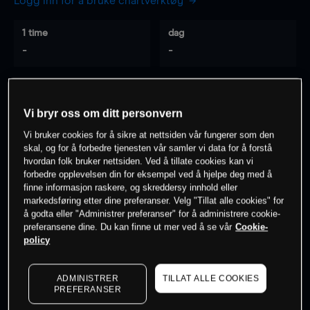
Logg inn for å bruke chartverktøy
1 time
dag
-
-
7 dager
30 dager
-
-
Vi bryr oss om ditt personvern
Vi bruker cookies for å sikre at nettsiden vår fungerer som den
skal, og for å forbedre tjenesten vår samler vi data for å forstå
hvordan folk bruker nettsiden. Ved å tillate cookies kan vi
0
% av kunder er
på dette instrumentet
forbedre opplevelsen din for eksempel ved å hjelpe deg med å
finne informasjon raskere, og skreddersy innhold eller
markedsføring etter dine preferanser. Velg "Tillat alle cookies" for
Søk om konto
å godta eller "Administrer preferanser" for å administrere cookie-
preferansene dine. Du kan finne ut mer ved å se vår
Cookie-
policy
ADMINISTRER
TILLAT ALLE COOKIES
PREFERANSER
Kursene er veiledende.
Log in
to see latest market data