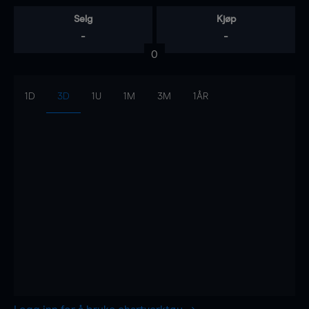
Selg
Kjøp
-
-
0
1D
3D
1U
1M
3M
1ÅR