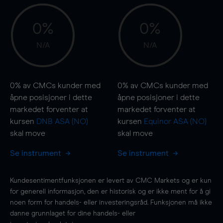
0%
0%
N/A
N/A
0%
av CMCs kunder med
0%
av CMCs kunder med
åpne posisjoner i dette
åpne posisjoner i dette
markedet forventer at
markedet forventer at
kursen
DNB ASA (NO)
kursen
Equinor ASA (NO)
skal
move
skal
move
Se instrument
Se instrument
Kundesentimentfunksjonen er levert av CMC Markets og er kun
for generell informasjon, den er historisk og er ikke ment for å gi
noen form for handels- eller investeringsråd. Funksjonen må ikke
danne grunnlaget for dine handels- eller