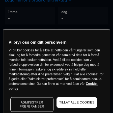
Logg inn for å bruke chartverktøy
1 time
dag
-
-
7 dager
30 dager
-
-
Vi bryr oss om ditt personvern
Vi bruker cookies for å sikre at nettsiden vår fungerer som den
skal, og for å forbedre tjenesten vår samler vi data for å forstå
hvordan folk bruker nettsiden. Ved å tillate cookies kan vi
0
% av kunder er
på dette instrumentet
forbedre opplevelsen din for eksempel ved å hjelpe deg med å
finne informasjon raskere, og skreddersy innhold eller
markedsføring etter dine preferanser. Velg "Tillat alle cookies" for
Søk om konto
å godta eller "Administrer preferanser" for å administrere cookie-
preferansene dine. Du kan finne ut mer ved å se vår
Cookie-
policy
ADMINISTRER
TILLAT ALLE COOKIES
PREFERANSER
Kursene er veiledende.
Log in
to see latest market data