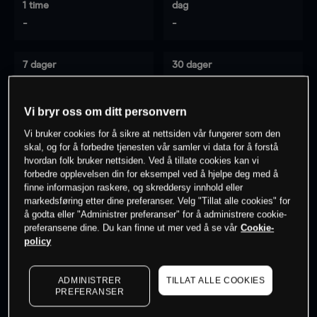
1 time
dag
-
-
7 dager
30 dager
-
-
Vi bryr oss om ditt personvern
Vi bruker cookies for å sikre at nettsiden vår fungerer som den
0
% av kunder er
på dette instrumentet
skal, og for å forbedre tjenesten vår samler vi data for å forstå
hvordan folk bruker nettsiden. Ved å tillate cookies kan vi
forbedre opplevelsen din for eksempel ved å hjelpe deg med å
finne informasjon raskere, og skreddersy innhold eller
Søk om konto
markedsføring etter dine preferanser. Velg "Tillat alle cookies" for
å godta eller "Administrer preferanser" for å administrere cookie-
preferansene dine. Du kan finne ut mer ved å se vår
Cookie-
policy
ADMINISTRER
TILLAT ALLE COOKIES
Kursene er veiledende.
Log in
to see latest market data
PREFERANSER