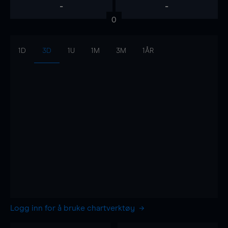
-
-
0
1D
3D
1U
1M
3M
1ÅR
Logg inn for å bruke chartverktøy