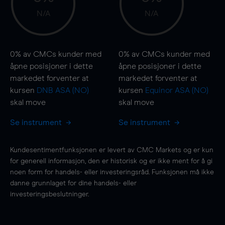
N/A
N/A
0%
av CMCs kunder med
0%
av CMCs kunder med
åpne posisjoner i dette
åpne posisjoner i dette
markedet forventer at
markedet forventer at
kursen
DNB ASA (NO)
kursen
Equinor ASA (NO)
skal
move
skal
move
Se instrument
Se instrument
Kundesentimentfunksjonen er levert av CMC Markets og er kun
for generell informasjon, den er historisk og er ikke ment for å gi
noen form for handels- eller investeringsråd. Funksjonen må ikke
danne grunnlaget for dine handels- eller
investeringsbeslutninger.