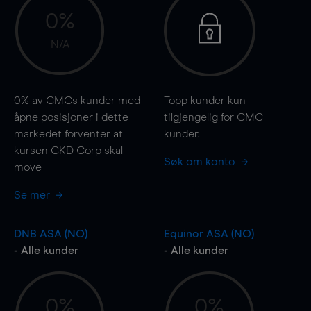
0%
N/A
0%
av CMCs kunder med
Topp kunder kun
åpne posisjoner i dette
tilgjengelig for CMC
markedet forventer at
kunder.
kursen CKD Corp skal
Søk om konto
move
Se mer
DNB ASA (NO)
Equinor ASA (NO)
- Alle kunder
- Alle kunder
0%
0%