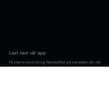
Last ned vår app
Få større kontroll og fleksibilitet på handelen din når
du er på farten.