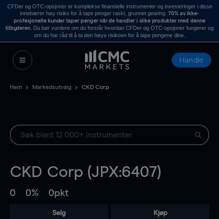
CFDer og OTC-opsjoner er komplekse finansielle instrumenter og investeringer i disse
innebærer høy risiko for å tape penger raskt, grunnet gearing.
70% av ikke-
profesjonelle kunder taper penger når de handler i slike produkter med denne
. Du bør vurdere om du forstår hvordan CFDer og OTC-opsjoner fungerer og
tilbyderen
om du har råd til å ta den høye risikoen for å tape pengene dine.
Handle
Hem
Markedsutvalg
CKD Corp
CKD Corp (JPX:6407)
0
0%
0pkt
Selg
Kjøp