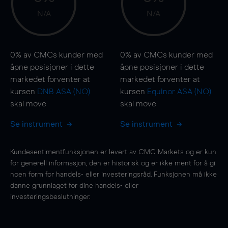
N/A
N/A
0%
av CMCs kunder med
0%
av CMCs kunder med
åpne posisjoner i dette
åpne posisjoner i dette
markedet forventer at
markedet forventer at
kursen
DNB ASA (NO)
kursen
Equinor ASA (NO)
skal
move
skal
move
Se instrument
Se instrument
Kundesentimentfunksjonen er levert av CMC Markets og er kun
for generell informasjon, den er historisk og er ikke ment for å gi
noen form for handels- eller investeringsråd. Funksjonen må ikke
danne grunnlaget for dine handels- eller
investeringsbeslutninger.