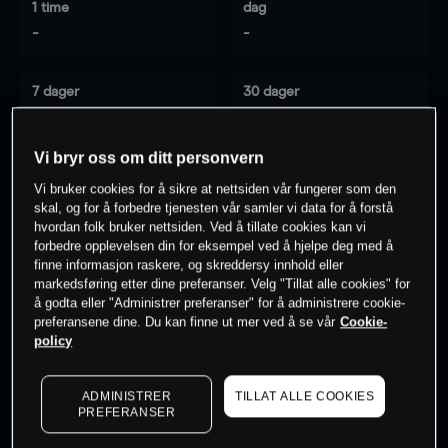
1 time
dag
-
-
7 dager
30 dager
-
-
Vi bryr oss om ditt personvern
Vi bruker cookies for å sikre at nettsiden vår fungerer som den
0
% av kunder er
på dette instrumentet
skal, og for å forbedre tjenesten vår samler vi data for å forstå
hvordan folk bruker nettsiden. Ved å tillate cookies kan vi
forbedre opplevelsen din for eksempel ved å hjelpe deg med å
finne informasjon raskere, og skreddersy innhold eller
Søk om konto
markedsføring etter dine preferanser. Velg "Tillat alle cookies" for
å godta eller "Administrer preferanser" for å administrere cookie-
preferansene dine. Du kan finne ut mer ved å se vår
Cookie-
policy
ADMINISTRER
TILLAT ALLE COOKIES
Kursene er veiledende.
Log in
to see latest market data
PREFERANSER