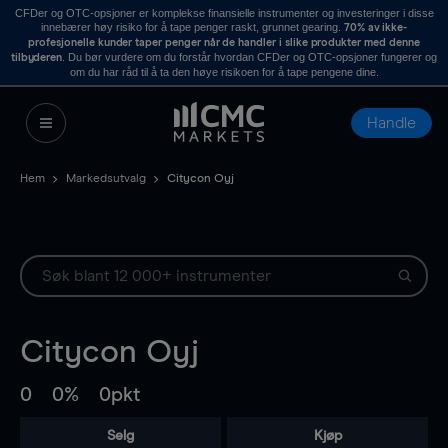
CFDer og OTC-opsjoner er komplekse finansielle instrumenter og investeringer i disse
innebærer høy risiko for å tape penger raskt, grunnet gearing.
70% av ikke-
profesjonelle kunder taper penger når de handler i slike produkter med denne
. Du bør vurdere om du forstår hvordan CFDer og OTC-opsjoner fungerer og
tilbyderen
om du har råd til å ta den høye risikoen for å tape pengene dine.
Handle
Hem
Markedsutvalg
Citycon Oyj
Citycon Oyj
0
0%
0pkt
Selg
Kjøp