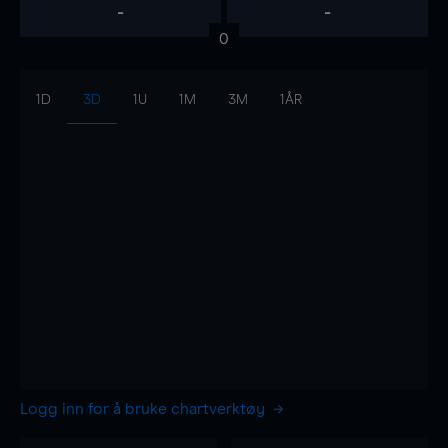
-
-
0
1D
3D
1U
1M
3M
1ÅR
Logg inn for å bruke chartverktøy