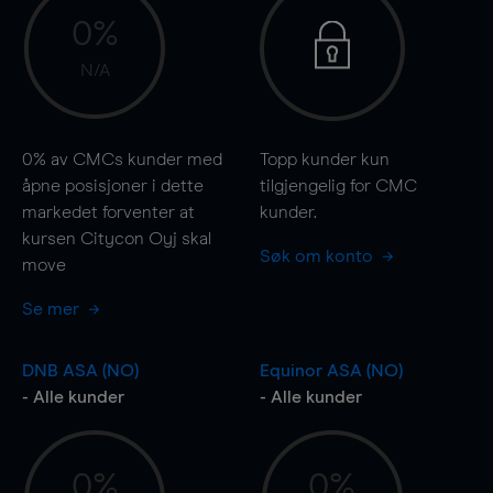
0%
N/A
0%
av CMCs kunder med
Topp kunder kun
åpne posisjoner i dette
tilgjengelig for CMC
markedet forventer at
kunder.
kursen Citycon Oyj skal
Søk om konto
move
Se mer
DNB ASA (NO)
Equinor ASA (NO)
- Alle kunder
- Alle kunder
0%
0%