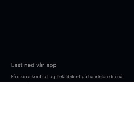
Last ned vår app
Få større kontroll og fleksibilitet på handelen din når
du er på farten.